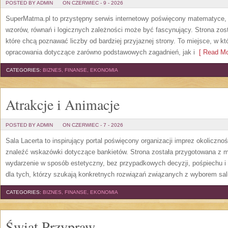
POSTED BY ADMIN
ON CZERWIEC - 9 - 2026
SuperMatma.pl to przystępny serwis internetowy poświęcony matematyce, k
wzorów, równań i logicznych zależności może być fascynujący. Strona zos
które chcą poznawać liczby od bardziej przyjaznej strony. To miejsce, w 
opracowania dotyczące zarówno podstawowych zagadnień, jak i
[ Read Mo
CATEGORIES:
BIZNES, FINANSE, EKONOMIA
Atrakcje i Animacje
POSTED BY ADMIN
ON CZERWIEC - 7 - 2026
Sala Lacerta to inspirujący portal poświęcony organizacji imprez okoliczn
znaleźć wskazówki dotyczące bankietów. Strona została przygotowana z m
wydarzenie w sposób estetyczny, bez przypadkowych decyzji, pośpiechu i
dla tych, którzy szukają konkretnych rozwiązań związanych z wyborem sali
CATEGORIES:
BIZNES, FINANSE, EKONOMIA
Świat Przypraw