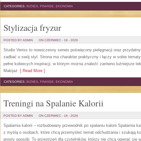
CATEGORIES:
BIZNES, FINANSE, EKONOMIA
Stylizacja fryzur
POSTED BY ADMIN
ON CZERWIEC - 19 - 2026
Studio Veriss to nowoczesny serwis poświęcony pielęgnacji oraz przydatn
zadbać o swój styl. Strona ma charakter praktyczny i łączy w sobie temat
pełne kobiecych inspiracji, w którym można znaleźć zarówno luźniejsze tek
Makijaż
[ Read More ]
CATEGORIES:
BIZNES, FINANSE, EKONOMIA
Treningi na Spalanie Kalorii
POSTED BY ADMIN
ON CZERWIEC - 18 - 2026
Spalarnia kalorii – rozbudowany przewodnik po spalaniu kalorii Spalarnia ka
z myślą o osobach, które chcą przemyśleć temat odchudzania i szukają k
prosty sposób. To przestrzeń dla czytelników, którzy nie chcą opierać się 