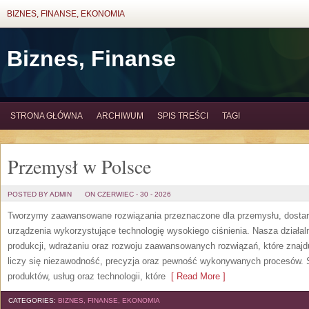
BIZNES, FINANSE, EKONOMIA
Biznes, Finanse
STRONA GŁÓWNA
ARCHIWUM
SPIS TREŚCI
TAGI
Przemysł w Polsce
POSTED BY ADMIN
ON CZERWIEC - 30 - 2026
Tworzymy zaawansowane rozwiązania przeznaczone dla przemysłu, dosta
urządzenia wykorzystujące technologię wysokiego ciśnienia. Nasza działaln
produkcji, wdrażaniu oraz rozwoju zaawansowanych rozwiązań, które znajd
liczy się niezawodność, precyzja oraz pewność wykonywanych procesów. St
produktów, usług oraz technologii, które
[ Read More ]
CATEGORIES:
BIZNES, FINANSE, EKONOMIA