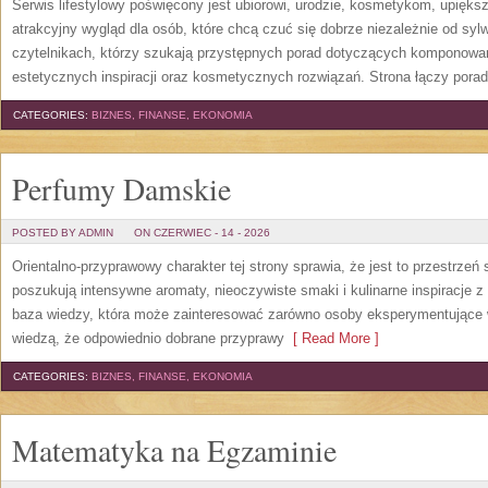
Serwis lifestylowy poświęcony jest ubiorowi, urodzie, kosmetykom, upięk
atrakcyjny wygląd dla osób, które chcą czuć się dobrze niezależnie od syl
czytelnikach, którzy szukają przystępnych porad dotyczących komponowani
estetycznych inspiracji oraz kosmetycznych rozwiązań. Strona łączy pora
CATEGORIES:
BIZNES, FINANSE, EKONOMIA
Perfumy Damskie
POSTED BY ADMIN
ON CZERWIEC - 14 - 2026
Orientalno-przyprawowy charakter tej strony sprawia, że jest to przestrzeń
poszukują intensywne aromaty, nieoczywiste smaki i kulinarne inspiracje z 
baza wiedzy, która może zainteresować zarówno osoby eksperymentujące w 
wiedzą, że odpowiednio dobrane przyprawy
[ Read More ]
CATEGORIES:
BIZNES, FINANSE, EKONOMIA
Matematyka na Egzaminie