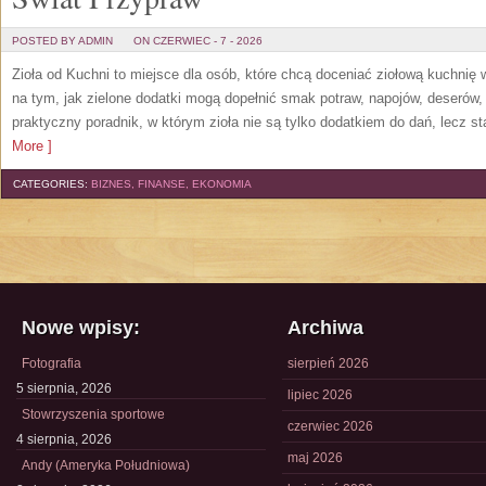
POSTED BY ADMIN
ON CZERWIEC - 7 - 2026
Zioła od Kuchni to miejsce dla osób, które chcą doceniać ziołową kuchnię
na tym, jak zielone dodatki mogą dopełnić smak potraw, napojów, deserów
praktyczny poradnik, w którym zioła nie są tylko dodatkiem do dań, lecz s
More ]
CATEGORIES:
BIZNES, FINANSE, EKONOMIA
Nowe wpisy:
Archiwa
Fotografia
sierpień 2026
5 sierpnia, 2026
lipiec 2026
Stowrzyszenia sportowe
czerwiec 2026
4 sierpnia, 2026
maj 2026
Andy (Ameryka Południowa)