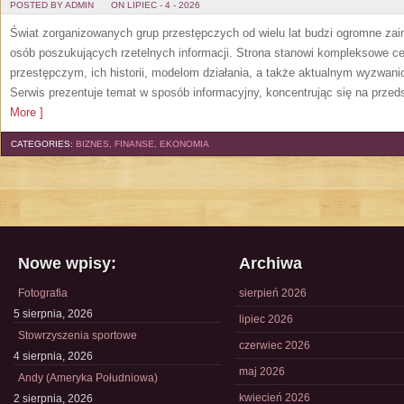
POSTED BY ADMIN
ON LIPIEC - 4 - 2026
Świat zorganizowanych grup przestępczych od wielu lat budzi ogromne zain
osób poszukujących rzetelnych informacji. Strona stanowi kompleksowe 
przestępczym, ich historii, modelom działania, a także aktualnym wyzwa
Serwis prezentuje temat w sposób informacyjny, koncentrując się na przed
More ]
CATEGORIES:
BIZNES, FINANSE, EKONOMIA
Nowe wpisy:
Archiwa
Fotografia
sierpień 2026
5 sierpnia, 2026
lipiec 2026
Stowrzyszenia sportowe
czerwiec 2026
4 sierpnia, 2026
maj 2026
Andy (Ameryka Południowa)
kwiecień 2026
2 sierpnia, 2026