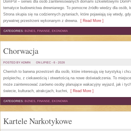
DomPol – serwis dla osób zainteresowanych domami szkieletowymi DomPol
tematyce budownictwa drewnianego. To pomocne źródło wiedzy dla osób, kt
Strona skupia się na codziennych pytaniach, które pojawiają się wtedy, g
prywatnej przestrzeni wykonanym z drewna.
[ Read More ]
CATEGORIES:
BIZNES, FINANSE, EKONOMIA
Chorwacja
POSTED BY ADMIN
ON LIPIEC - 6 - 2026
Cherrish to barwna przestrzeń dla osób, które interesują się turystyką i 
pośpiechu, z ciekawością i otwartością na nowe doświadczenia. To miejsce
może zainteresować zarówno osoby planujące wakacyjny wyjazd, jak i tych,
świecie, kulturach, atrakcjach, kuchni,
[ Read More ]
CATEGORIES:
BIZNES, FINANSE, EKONOMIA
Kartele Narkotykowe