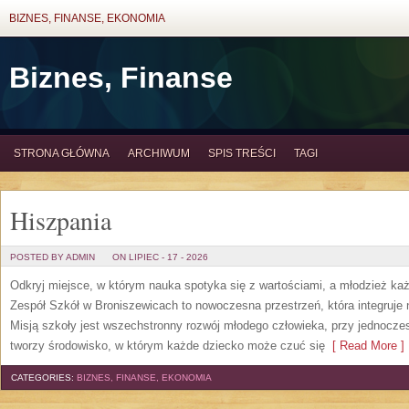
BIZNES, FINANSE, EKONOMIA
Biznes, Finanse
STRONA GŁÓWNA
ARCHIWUM
SPIS TREŚCI
TAGI
Hiszpania
POSTED BY ADMIN
ON LIPIEC - 17 - 2026
Odkryj miejsce, w którym nauka spotyka się z wartościami, a młodzież każd
Zespół Szkół w Broniszewicach to nowoczesna przestrzeń, która integruje 
Misją szkoły jest wszechstronny rozwój młodego człowieka, przy jednocze
tworzy środowisko, w którym każde dziecko może czuć się
[ Read More ]
CATEGORIES:
BIZNES, FINANSE, EKONOMIA