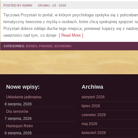
POSTED BY ADMIN
ON MAJ - 23 - 2026
Tęczowa Przystań to portal, w którym psychologia spotyka się z potrzeba
tematyczny tworzona z myślą o osobach, które chcą spokojniej spojrzeć 
Przystań dobrze oddaje ducha tego miejsca, ponieważ kojarzy się z nadzie
uważności nad tym, co dzieje
[ Read More ]
CATEGORIES:
BIZNES, FINANSE, EKONOMIA
Nowe wpisy:
Archiwa
Układanie jadłospisu
sierpień 2026
8 sierpnia, 2026
lipiec 2026
Dla seniorów
czerwiec 2026
7 sierpnia, 2026
maj 2026
Harlequin Retro
kwiecień 2026
6 sierpnia, 2026