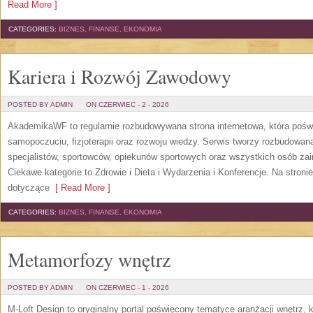
Read More ]
CATEGORIES:
BIZNES, FINANSE, EKONOMIA
Kariera i Rozwój Zawodowy
POSTED BY ADMIN
ON CZERWIEC - 2 - 2026
AkademikaWF to regularnie rozbudowywana strona internetowa, która poświ
samopoczuciu, fizjoterapii oraz rozwoju wiedzy. Serwis tworzy rozbudowan
specjalistów, sportowców, opiekunów sportowych oraz wszystkich osób za
Ciekawe kategorie to Zdrowie i Dieta i Wydarzenia i Konferencje. Na stroni
dotyczące
[ Read More ]
CATEGORIES:
BIZNES, FINANSE, EKONOMIA
Metamorfozy wnętrz
POSTED BY ADMIN
ON CZERWIEC - 1 - 2026
M-Loft Design to oryginalny portal poświęcony tematyce aranżacji wnętrz, 