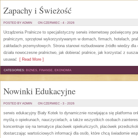
Zapachy i Świeżość
POSTED BY ADMIN
ON CZERWIEC - 4 - 2026
Urządzenia Pralnicze to specjalistyczny serwis internetowy poświęcony p
pralniczym, sprzętowi wykorzystywanym w domach, firmach, hotelach, pral
zakładach przemysłowych. Strona stanowi rozbudowane źródło wiedzy dla os
działa nowoczesne pralnictwo, jak dobierać pralnice, jak korzystać z suszar
usuwać
[ Read More ]
CATEGORIES:
BIZNES, FINANSE, EKONOMIA
Nowinki Edukacyjne
POSTED BY ADMIN
ON CZERWIEC - 3 - 2026
serwis edukacyjny Biały Kotek to dynamicznie rozwijająca się platforma onl
myślą o opiekunach, nauczycielach, a także wszystkich osobach zaintere
koncentruje się na tematyce placówek opiekuńczych, placówek przedszko
dostarczając wartościowych informacji dla osób, które chcą świadomie wsp