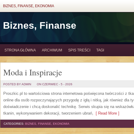
BIZNES, FINANSE, EKONOMIA
Biznes, Finanse
STRONA GŁÓWNA
ARCHIWUM
SPIS TREŚCI
TAGI
Moda i Inspiracje
POSTED BY ADMIN
ON CZERWIEC - 5 - 2026
Proszkic.pl to wartościowa strona internetowa poświęcona twórczości z tka
online dla osób rozpoczynających przygodę z igłą i nitką, jak również dla t
doświadczenie i chcą doskonalić technikę. Serwis skupia się na wskazó
tkanin, wykonywaniem dekoracji, tworzeniem ubrań,
[ Read More ]
CATEGORIES:
BIZNES, FINANSE, EKONOMIA