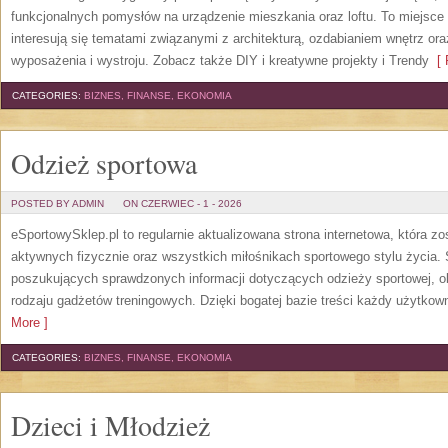
funkcjonalnych pomysłów na urządzenie mieszkania oraz loftu. To miejsce 
interesują się tematami związanymi z architekturą, ozdabianiem wnętrz or
wyposażenia i wystroju. Zobacz także DIY i kreatywne projekty i Trendy
[ 
CATEGORIES:
BIZNES, FINANSE, EKONOMIA
Odzież sportowa
POSTED BY ADMIN
ON CZERWIEC - 1 - 2026
eSportowySklep.pl to regularnie aktualizowana strona internetowa, która z
aktywnych fizycznie oraz wszystkich miłośnikach sportowego stylu życia. 
poszukujących sprawdzonych informacji dotyczących odzieży sportowej, o
rodzaju gadżetów treningowych. Dzięki bogatej bazie treści każdy użytkown
More ]
CATEGORIES:
BIZNES, FINANSE, EKONOMIA
Dzieci i Młodzież