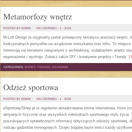
Metamorfozy wnętrz
POSTED BY ADMIN
ON CZERWIEC - 1 - 2026
M-Loft Design to oryginalny portal poświęcony tematyce aranżacji wnętrz, 
funkcjonalnych pomysłów na urządzenie mieszkania oraz loftu. To miejsce 
interesują się tematami związanymi z architekturą, ozdabianiem wnętrz or
wyposażenia i wystroju. Zobacz także DIY i kreatywne projekty i Trendy
[ 
CATEGORIES:
BIZNES, FINANSE, EKONOMIA
Odzież sportowa
POSTED BY ADMIN
ON CZERWIEC - 1 - 2026
eSportowySklep.pl to regularnie aktualizowana strona internetowa, która z
aktywnych fizycznie oraz wszystkich miłośnikach sportowego stylu życia. 
poszukujących sprawdzonych informacji dotyczących odzieży sportowej, o
rodzaju gadżetów treningowych. Dzięki bogatej bazie treści każdy użytkown