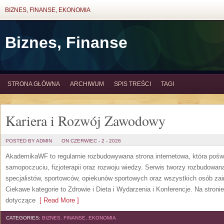
BIZNES, FINANSE, EKONOMIA
Biznes, Finanse
STRONA GŁÓWNA
ARCHIWUM
SPIS TREŚCI
TAGI
Kariera i Rozwój Zawodowy
POSTED BY ADMIN
ON CZERWIEC - 2 - 2026
AkademikaWF to regularnie rozbudowywana strona internetowa, która poświ
samopoczuciu, fizjoterapii oraz rozwoju wiedzy. Serwis tworzy rozbudowan
specjalistów, sportowców, opiekunów sportowych oraz wszystkich osób za
Ciekawe kategorie to Zdrowie i Dieta i Wydarzenia i Konferencje. Na stroni
dotyczące
[ Read More ]
CATEGORIES:
BIZNES, FINANSE, EKONOMIA