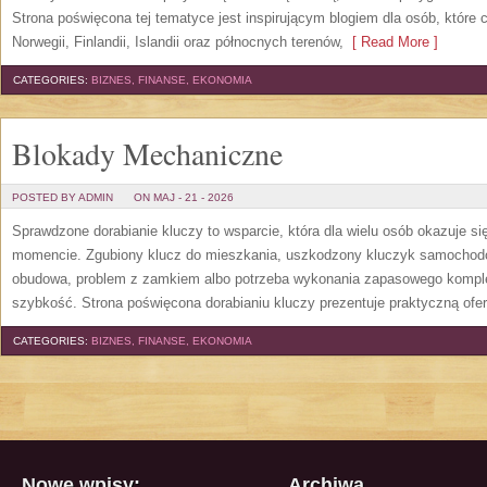
Strona poświęcona tej tematyce jest inspirującym blogiem dla osób, które 
Norwegii, Finlandii, Islandii oraz północnych terenów,
[ Read More ]
CATEGORIES:
BIZNES, FINANSE, EKONOMIA
Blokady Mechaniczne
POSTED BY ADMIN
ON MAJ - 21 - 2026
Sprawdzone dorabianie kluczy to wsparcie, która dla wielu osób okazuje 
momencie. Zgubiony klucz do mieszkania, uszkodzony kluczyk samochodowy
obudowa, problem z zamkiem albo potrzeba wykonania zapasowego kompletu
szybkość. Strona poświęcona dorabianiu kluczy prezentuje praktyczną ofe
CATEGORIES:
BIZNES, FINANSE, EKONOMIA
Nowe wpisy:
Archiwa