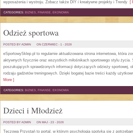
wyposażenia i wystroju. Zobacz także DIY i kreatywne projekty i Trendy
[ 
CATEGORIES:
BIZNES, FINANSE, EKONOMIA
Odzież sportowa
POSTED BY ADMIN
ON CZERWIEC - 1 - 2026
eSportowySklep.pl to regularnie aktualizowana strona internetowa, która z
aktywnych fizycznie oraz wszystkich miłośnikach sportowego stylu życia. 
poszukujących sprawdzonych informacji dotyczących odzieży sportowej, o
rodzaju gadżetów treningowych. Dzięki bogatej bazie treści każdy użytkown
More ]
CATEGORIES:
BIZNES, FINANSE, EKONOMIA
Dzieci i Młodzież
POSTED BY ADMIN
ON MAJ - 23 - 2026
Tęczowa Przystań to portal, w którym psychologia spotyka się z potrzeba