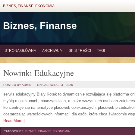
BIZNES, FINANSE, EKONOMIA
Biznes, Finanse
STRONA GŁÓWNA
ARCHIWUM
SPIS TREŚCI
TAGI
Nowinki Edukacyjne
POSTED BY ADMIN
ON CZERWIEC - 3 - 2026
serwis edukacyjny Biały Kotek to dynamicznie rozwijająca się platforma onl
myślą o opiekunach, nauczycielach, a także wszystkich osobach zaintere
koncentruje się na tematyce placówek opiekuńczych, placówek przedszko
dostarczając wartościowych informacji dla osób, które chcą świadomie wsp
Read More ]
CATEGORIES:
BIZNES, FINANSE, EKONOMIA