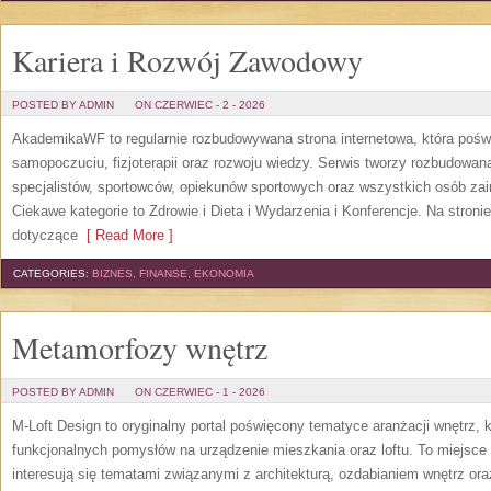
Kariera i Rozwój Zawodowy
POSTED BY ADMIN
ON CZERWIEC - 2 - 2026
AkademikaWF to regularnie rozbudowywana strona internetowa, która poświ
samopoczuciu, fizjoterapii oraz rozwoju wiedzy. Serwis tworzy rozbudowan
specjalistów, sportowców, opiekunów sportowych oraz wszystkich osób za
Ciekawe kategorie to Zdrowie i Dieta i Wydarzenia i Konferencje. Na stroni
dotyczące
[ Read More ]
CATEGORIES:
BIZNES, FINANSE, EKONOMIA
Metamorfozy wnętrz
POSTED BY ADMIN
ON CZERWIEC - 1 - 2026
M-Loft Design to oryginalny portal poświęcony tematyce aranżacji wnętrz, 
funkcjonalnych pomysłów na urządzenie mieszkania oraz loftu. To miejsce 
interesują się tematami związanymi z architekturą, ozdabianiem wnętrz or