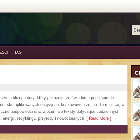
EŚCI
TAGI
C
życiu bliżej natury, który pokazuje, że świadome podejście do
zeń, skomplikowanych decyzji ani kosztownych zmian. To miejsce, w
yczne podpowiedzi oraz zrozumiałe teksty dotyczące codziennych
 energii, recyklingu, przyrody i nowoczesnych
[ Read More ]