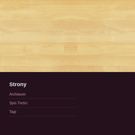
Strony
Archiwum
Spis Treści
Tagi
a