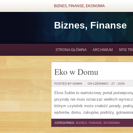
BIZNES, FINANSE, EKONOMIA
Biznes, Finanse
STRONA GŁÓWNA
ARCHIWUM
SPIS TR
Eko w Domu
POSTED BY ADMIN
ON CZERWIEC - 27 - 2026
Ekos-Sułów to wartościowy portal poświęcony 
przyrody nie musi oznaczać wielkich wyrzec
którym czytelnik może znaleźć porady, prakt
wyborów, domu, zakupów, podróży, gotowania,
CATEGORIES:
BIZNES, FINANSE, EKONOMIA