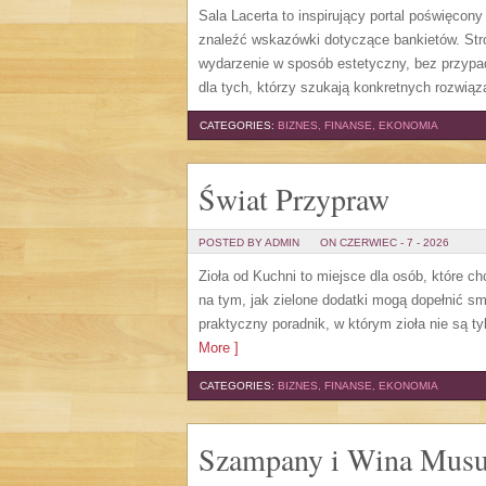
Sala Lacerta to inspirujący portal poświęcon
znaleźć wskazówki dotyczące bankietów. Str
wydarzenie w sposób estetyczny, bez przypa
dla tych, którzy szukają konkretnych rozwią
CATEGORIES:
BIZNES, FINANSE, EKONOMIA
Świat Przypraw
POSTED BY ADMIN
ON CZERWIEC - 7 - 2026
Zioła od Kuchni to miejsce dla osób, które c
na tym, jak zielone dodatki mogą dopełnić s
praktyczny poradnik, w którym zioła nie są t
More ]
CATEGORIES:
BIZNES, FINANSE, EKONOMIA
Szampany i Wina Musu