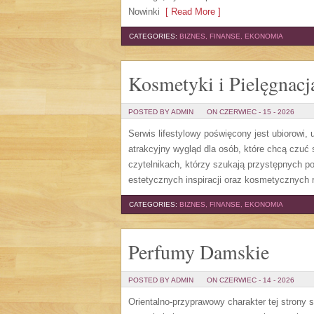
Nowinki
[ Read More ]
CATEGORIES:
BIZNES, FINANSE, EKONOMIA
Kosmetyki i Pielęgnacj
POSTED BY ADMIN
ON CZERWIEC - 15 - 2026
Serwis lifestylowy poświęcony jest ubiorowi
atrakcyjny wygląd dla osób, które chcą czuć 
czytelnikach, którzy szukają przystępnych p
estetycznych inspiracji oraz kosmetycznych 
CATEGORIES:
BIZNES, FINANSE, EKONOMIA
Perfumy Damskie
POSTED BY ADMIN
ON CZERWIEC - 14 - 2026
Orientalno-przyprawowy charakter tej strony 