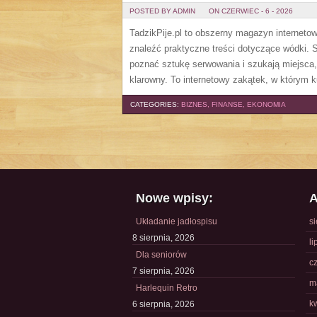
POSTED BY ADMIN
ON CZERWIEC - 6 - 2026
TadzikPije.pl to obszerny magazyn internet
znaleźć praktyczne treści dotyczące wódki. S
poznać sztukę serwowania i szukają miejsca
klarowny. To internetowy zakątek, w którym ku
CATEGORIES:
BIZNES, FINANSE, EKONOMIA
Nowe wpisy:
A
Układanie jadłospisu
s
8 sierpnia, 2026
li
Dla seniorów
c
7 sierpnia, 2026
m
Harlequin Retro
k
6 sierpnia, 2026