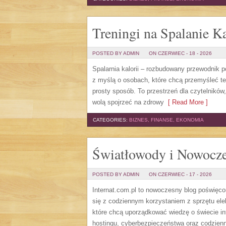
Treningi na Spalanie Ka
POSTED BY ADMIN
ON CZERWIEC - 18 - 2026
Spalarnia kalorii – rozbudowany przewodnik po 
z myślą o osobach, które chcą przemyśleć te
prosty sposób. To przestrzeń dla czytelników
wolą spojrzeć na zdrowy
[ Read More ]
CATEGORIES:
BIZNES, FINANSE, EKONOMIA
Światłowody i Nowocze
POSTED BY ADMIN
ON CZERWIEC - 17 - 2026
Internat.com.pl to nowoczesny blog poświęc
się z codziennym korzystaniem z sprzętu el
które chcą uporządkować wiedzę o świecie in
hostingu, cyberbezpieczeństwa oraz codzienn