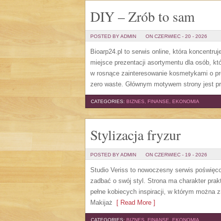
DIY – Zrób to sam
POSTED BY ADMIN
ON CZERWIEC - 20 - 2026
Bioarp24.pl to serwis online, która koncent
miejsce prezentacji asortymentu dla osób, któ
w rosnące zainteresowanie kosmetykami o pr
zero waste. Głównym motywem strony jest pr
CATEGORIES:
BIZNES, FINANSE, EKONOMIA
Stylizacja fryzur
POSTED BY ADMIN
ON CZERWIEC - 19 - 2026
Studio Veriss to nowoczesny serwis poświęco
zadbać o swój styl. Strona ma charakter prak
pełne kobiecych inspiracji, w którym można z
Makijaż
[ Read More ]
CATEGORIES:
BIZNES, FINANSE, EKONOMIA