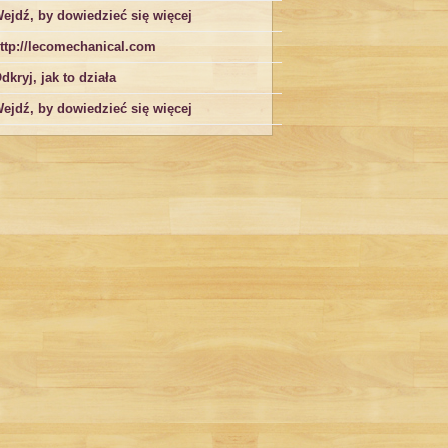
ejdź, by dowiedzieć się więcej
ttp://lecomechanical.com
dkryj, jak to działa
ejdź, by dowiedzieć się więcej