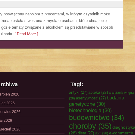
owy poświęcony napojom z procentami, w którym czytelnik może
trona została stworzona z myślą o osobach, które chcą lepiej
, gdzie tematy związane z alkoholem są przedstawiane w sposób
linaria
[ Read More ]
rchiwa
Tagi:
antyki
(27)
apteka
(27)
aranżacja wnętrz
ierpień 2026
badania
asertywność
(27)
(26)
piec 2026
genetyczne
(30)
biotechnologia
(30)
zerwiec 2026
budownictwo
(34)
aj 2026
choroby
(35)
diagnostyk
wiecień 2026
(28)
e-commerce
dieta
(27)
dom
(26)