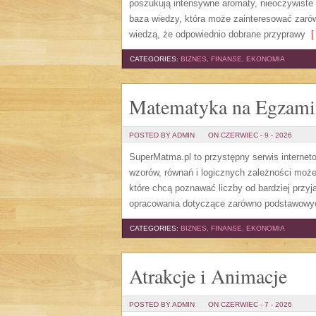
poszukują intensywne aromaty, nieoczywiste sm
baza wiedzy, która może zainteresować zarów
wiedzą, że odpowiednio dobrane przyprawy
[ 
CATEGORIES:
BIZNES, FINANSE, EKONOMIA
Matematyka na Egzami
POSTED BY ADMIN
ON CZERWIEC - 9 - 2026
SuperMatma.pl to przystępny serwis internet
wzorów, równań i logicznych zależności może
które chcą poznawać liczby od bardziej przyj
opracowania dotyczące zarówno podstawowych
CATEGORIES:
BIZNES, FINANSE, EKONOMIA
Atrakcje i Animacje
POSTED BY ADMIN
ON CZERWIEC - 7 - 2026