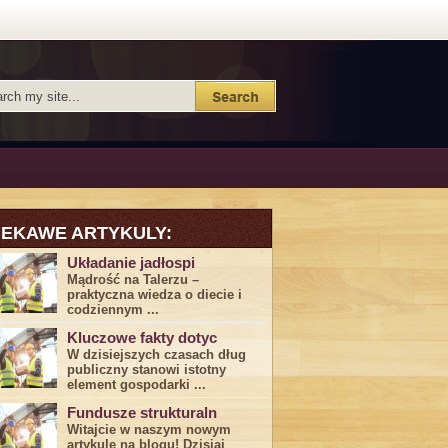
IEKAWE ARTYKULY:
Układanie jadłospi
Mądrość na Talerzu –
praktyczna wiedza o diecie i
codziennym ...
Kluczowe fakty dotyc
W dzisiejszych czasach dług
publiczny stanowi istotny
element gospodarki ...
Fundusze strukturaln
Witajcie w naszym nowym
artykule na blogu! Dzisiaj