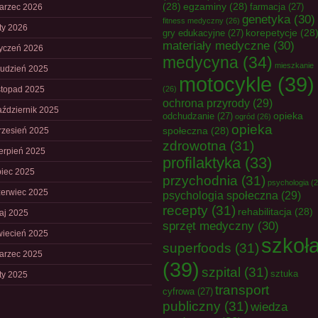
(28)
egzaminy
(28)
farmacja
(27)
arzec 2026
genetyka
(30)
fitness medyczny
(26)
uty 2026
korepetycje
(28
gry edukacyjne
(27)
materiały medyczne
(30)
tyczeń 2026
medycyna
(34)
mieszkanie
rudzień 2025
motocykle
(39)
istopad 2025
(26)
ochrona przyrody
(29)
aździernik 2025
opieka
odchudzanie
(27)
ogród
(26)
opieka
społeczna
(28)
rzesień 2025
zdrowotna
(31)
ierpień 2025
profilaktyka
(33)
piec 2025
przychodnia
(31)
psychologia
(2
zerwiec 2025
psychologia społeczna
(29)
recepty
(31)
rehabilitacja
(28)
aj 2025
sprzęt medyczny
(30)
wiecień 2025
szkoł
superfoods
(31)
arzec 2025
(39)
szpital
(31)
sztuka
uty 2025
transport
cyfrowa
(27)
publiczny
(31)
wiedza