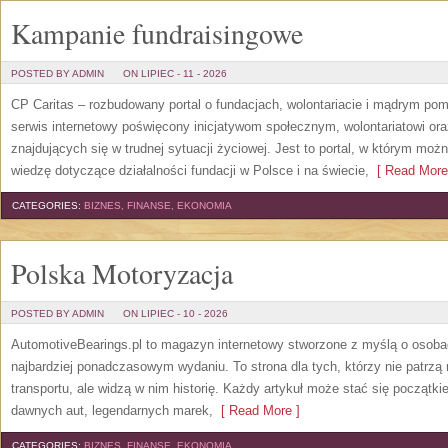
Kampanie fundraisingowe
POSTED BY ADMIN
ON LIPIEC - 11 - 2026
CP Caritas – rozbudowany portal o fundacjach, wolontariacie i mądrym po
serwis internetowy poświęcony inicjatywom społecznym, wolontariatowi o
znajdujących się w trudnej sytuacji życiowej. Jest to portal, w którym mo
wiedzę dotyczące działalności fundacji w Polsce i na świecie,
[ Read More
CATEGORIES:
BIZNES, FINANSE, EKONOMIA
Polska Motoryzacja
POSTED BY ADMIN
ON LIPIEC - 10 - 2026
AutomotiveBearings.pl to magazyn internetowy stworzone z myślą o osobac
najbardziej ponadczasowym wydaniu. To strona dla tych, którzy nie patrz
transportu, ale widzą w nim historię. Każdy artykuł może stać się początk
dawnych aut, legendarnych marek,
[ Read More ]
CATEGORIES:
BIZNES, FINANSE, EKONOMIA