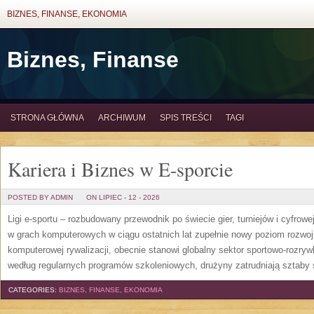
BIZNES, FINANSE, EKONOMIA
Biznes, Finanse
STRONA GŁÓWNA
ARCHIWUM
SPIS TREŚCI
TAGI
Kariera i Biznes w E-sporcie
POSTED BY ADMIN
ON LIPIEC - 12 - 2026
Ligi e-sportu – rozbudowany przewodnik po świecie gier, turniejów i cyfrowej
w grach komputerowych w ciągu ostatnich lat zupełnie nowy poziom rozwoj
komputerowej rywalizacji, obecnie stanowi globalny sektor sportowo-rozryw
według regularnych programów szkoleniowych, drużyny zatrudniają sztaby 
CATEGORIES:
BIZNES, FINANSE, EKONOMIA