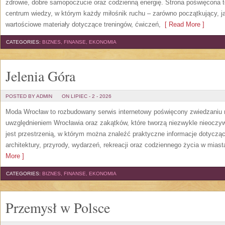
zdrowie, dobre samopoczucie oraz codzienną energię. Strona poświęcona 
centrum wiedzy, w którym każdy miłośnik ruchu – zarówno początkujący, 
wartościowe materiały dotyczące treningów, ćwiczeń,
[ Read More ]
CATEGORIES:
BIZNES, FINANSE, EKONOMIA
Jelenia Góra
POSTED BY ADMIN
ON LIPIEC - 2 - 2026
Moda Wrocław to rozbudowany serwis internetowy poświęcony zwiedzaniu
uwzględnieniem Wrocławia oraz zakątków, które tworzą niezwykle nieoczywi
jest przestrzenią, w którym można znaleźć praktyczne informacje dotyczące 
architektury, przyrody, wydarzeń, rekreacji oraz codziennego życia w mias
More ]
CATEGORIES:
BIZNES, FINANSE, EKONOMIA
Przemysł w Polsce