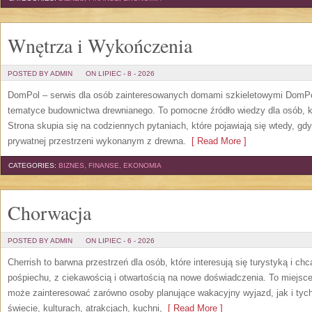
Wnętrza i Wykończenia
POSTED BY ADMIN
ON LIPIEC - 8 - 2026
DomPol – serwis dla osób zainteresowanych domami szkieletowymi DomPol
tematyce budownictwa drewnianego. To pomocne źródło wiedzy dla osób, kt
Strona skupia się na codziennych pytaniach, które pojawiają się wtedy, g
prywatnej przestrzeni wykonanym z drewna.
[ Read More ]
CATEGORIES:
BIZNES, FINANSE, EKONOMIA
Chorwacja
POSTED BY ADMIN
ON LIPIEC - 6 - 2026
Cherrish to barwna przestrzeń dla osób, które interesują się turystyką i 
pośpiechu, z ciekawością i otwartością na nowe doświadczenia. To miejsce
może zainteresować zarówno osoby planujące wakacyjny wyjazd, jak i tych,
świecie, kulturach, atrakcjach, kuchni,
[ Read More ]