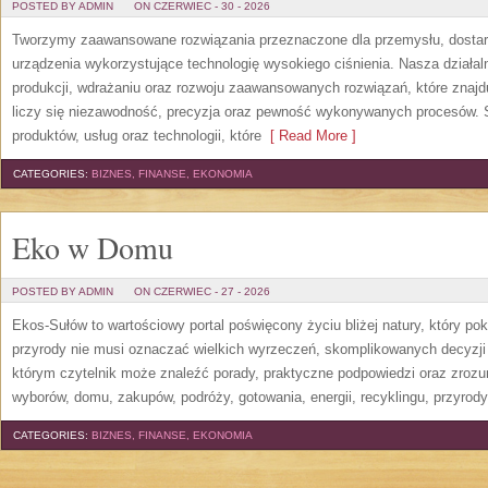
POSTED BY ADMIN
ON CZERWIEC - 30 - 2026
Tworzymy zaawansowane rozwiązania przeznaczone dla przemysłu, dosta
urządzenia wykorzystujące technologię wysokiego ciśnienia. Nasza działaln
produkcji, wdrażaniu oraz rozwoju zaawansowanych rozwiązań, które znajd
liczy się niezawodność, precyzja oraz pewność wykonywanych procesów. St
produktów, usług oraz technologii, które
[ Read More ]
CATEGORIES:
BIZNES, FINANSE, EKONOMIA
Eko w Domu
POSTED BY ADMIN
ON CZERWIEC - 27 - 2026
Ekos-Sułów to wartościowy portal poświęcony życiu bliżej natury, który p
przyrody nie musi oznaczać wielkich wyrzeczeń, skomplikowanych decyzji
którym czytelnik może znaleźć porady, praktyczne podpowiedzi oraz zroz
wyborów, domu, zakupów, podróży, gotowania, energii, recyklingu, przyrod
CATEGORIES:
BIZNES, FINANSE, EKONOMIA