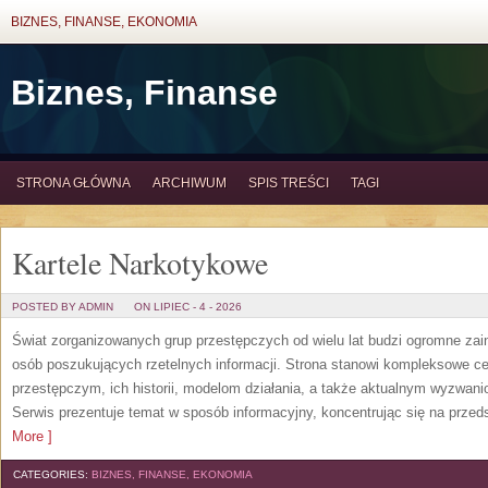
BIZNES, FINANSE, EKONOMIA
Biznes, Finanse
STRONA GŁÓWNA
ARCHIWUM
SPIS TREŚCI
TAGI
Kartele Narkotykowe
POSTED BY ADMIN
ON LIPIEC - 4 - 2026
Świat zorganizowanych grup przestępczych od wielu lat budzi ogromne zain
osób poszukujących rzetelnych informacji. Strona stanowi kompleksowe 
przestępczym, ich historii, modelom działania, a także aktualnym wyzwa
Serwis prezentuje temat w sposób informacyjny, koncentrując się na przed
More ]
CATEGORIES:
BIZNES, FINANSE, EKONOMIA