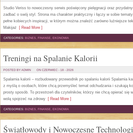
Studio Veriss to nowoczesny serwis poświęcony pielęgnacji oraz przydatn
zadbać o swój styl. Strona ma charakter praktyczny i łączy w sobie temat
pełne kobiecych inspiracji, w którym można znaleźć zarówno luźniejsze tek
Makijaż
[ Read More ]
CATEGORIES:
BIZNES, FINANSE, EKONOMIA
Treningi na Spalanie Kalorii
POSTED BY ADMIN
ON CZERWIEC - 18 - 2026
Spalarnia kalorii – rozbudowany przewodnik po spalaniu kalorii Spalarnia ka
z myślą o osobach, które chcą przemyśleć temat odchudzania i szukają k
prosty sposób. To przestrzeń dla czytelników, którzy nie chcą opierać się 
wolą spojrzeć na zdrowy
[ Read More ]
CATEGORIES:
BIZNES, FINANSE, EKONOMIA
Światłowody i Nowoczesne Technolog