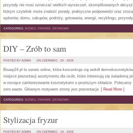
przyrody nie musi oznaczać wielkich wyrzeczeń, skomplikowanych decyzji
którym czytelnik może znaleźć porady, praktyczne podpowiedzi oraz zroz
wyborów, domu, zakupów, podróży, gotowania, energii, recyklingu, przyrod
CATEGORIES:
BIZNES, FINANSE, EKONOMIA
DIY – Zrób to sam
POSTED BY ADMIN
ON CZERWIEC - 20 - 2026
Bioarp24.pl to serwis online, która koncentruje się wokół dermokosmetykó
miejsce prezentacji asortymentu dla osób, które interesują się świadomą pie
w rosnące zainteresowanie kosmetykami o prostszym składzie. Polecamy P
zero waste. Głównym motywem strony jest prezentacja
[ Read More ]
CATEGORIES:
BIZNES, FINANSE, EKONOMIA
Stylizacja fryzur
POSTED BY ADMIN
ON CZERWIEC - 19 - 2026