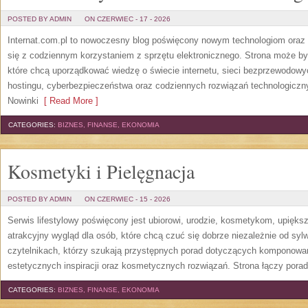
POSTED BY ADMIN
ON CZERWIEC - 17 - 2026
Internat.com.pl to nowoczesny blog poświęcony nowym technologiom oraz 
się z codziennym korzystaniem z sprzętu elektronicznego. Strona może b
które chcą uporządkować wiedzę o świecie internetu, sieci bezprzewodowy
hostingu, cyberbezpieczeństwa oraz codziennych rozwiązań technologicznyc
Nowinki
[ Read More ]
CATEGORIES:
BIZNES, FINANSE, EKONOMIA
Kosmetyki i Pielęgnacja
POSTED BY ADMIN
ON CZERWIEC - 15 - 2026
Serwis lifestylowy poświęcony jest ubiorowi, urodzie, kosmetykom, upięk
atrakcyjny wygląd dla osób, które chcą czuć się dobrze niezależnie od syl
czytelnikach, którzy szukają przystępnych porad dotyczących komponowani
estetycznych inspiracji oraz kosmetycznych rozwiązań. Strona łączy pora
CATEGORIES:
BIZNES, FINANSE, EKONOMIA