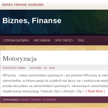
BIZNES, FINANSE, EKONOMIA
Biznes, Finanse
STRONA GŁÓWNA
ARCHIWUM
SPIS TREŚCI
TAGI
Motoryzacja
POSTED BY ADMIN
ON LIPIEC - 20 - 2026
MFactory – świat samochodów sportowych i aut premium MFactory to inter
samochodów, w którym pasja do szybkich aut łączy się z praktyczną wiedz
przede wszystkim na samochodach sportowych, luksusowych samochodach
współczesną motoryzację. Polecam Styl i Lifestyle i Styl i
[ Read More ]
CATEGORIES:
BIZNES, FINANSE, EKONOMIA