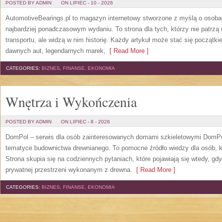
POSTED BY ADMIN
ON LIPIEC - 10 - 2026
AutomotiveBearings.pl to magazyn internetowy stworzone z myślą o osobac
najbardziej ponadczasowym wydaniu. To strona dla tych, którzy nie patrz
transportu, ale widzą w nim historię. Każdy artykuł może stać się początk
dawnych aut, legendarnych marek,
[ Read More ]
CATEGORIES:
BIZNES, FINANSE, EKONOMIA
Wnętrza i Wykończenia
POSTED BY ADMIN
ON LIPIEC - 8 - 2026
DomPol – serwis dla osób zainteresowanych domami szkieletowymi DomPol
tematyce budownictwa drewnianego. To pomocne źródło wiedzy dla osób, kt
Strona skupia się na codziennych pytaniach, które pojawiają się wtedy, g
prywatnej przestrzeni wykonanym z drewna.
[ Read More ]
CATEGORIES:
BIZNES, FINANSE, EKONOMIA