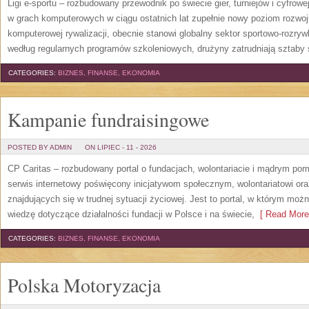
Ligi e-sportu – rozbudowany przewodnik po świecie gier, turniejów i cyfrowej
w grach komputerowych w ciągu ostatnich lat zupełnie nowy poziom rozwoj
komputerowej rywalizacji, obecnie stanowi globalny sektor sportowo-rozryw
według regularnych programów szkoleniowych, drużyny zatrudniają sztaby 
CATEGORIES:
BIZNES, FINANSE, EKONOMIA
Kampanie fundraisingowe
POSTED BY ADMIN
ON LIPIEC - 11 - 2026
CP Caritas – rozbudowany portal o fundacjach, wolontariacie i mądrym po
serwis internetowy poświęcony inicjatywom społecznym, wolontariatowi o
znajdujących się w trudnej sytuacji życiowej. Jest to portal, w którym mo
wiedzę dotyczące działalności fundacji w Polsce i na świecie,
[ Read More
CATEGORIES:
BIZNES, FINANSE, EKONOMIA
Polska Motoryzacja