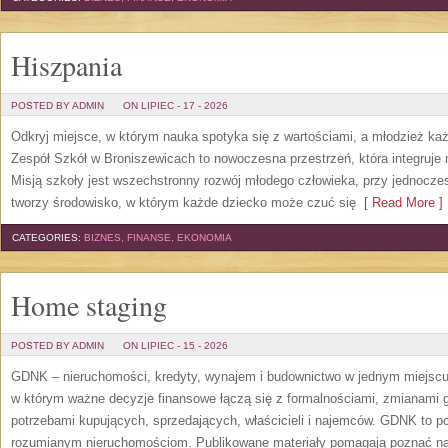
Hiszpania
POSTED BY ADMIN
ON LIPIEC - 17 - 2026
Odkryj miejsce, w którym nauka spotyka się z wartościami, a młodzież każd
Zespół Szkół w Broniszewicach to nowoczesna przestrzeń, która integruje 
Misją szkoły jest wszechstronny rozwój młodego człowieka, przy jednocze
tworzy środowisko, w którym każde dziecko może czuć się
[ Read More ]
CATEGORIES:
BIZNES, FINANSE, EKONOMIA
Home staging
POSTED BY ADMIN
ON LIPIEC - 15 - 2026
GDNK – nieruchomości, kredyty, wynajem i budownictwo w jednym miejscu
w którym ważne decyzje finansowe łączą się z formalnościami, zmianami 
potrzebami kupujących, sprzedających, właścicieli i najemców. GDNK to p
rozumianym nieruchomościom. Publikowane materiały pomagają poznać n