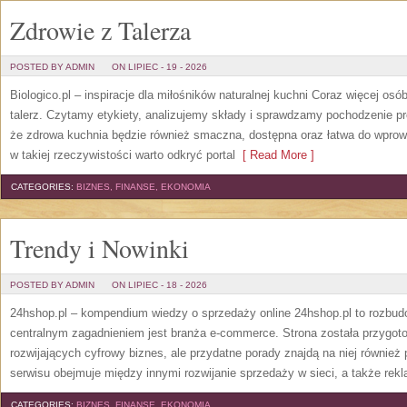
Zdrowie z Talerza
POSTED BY ADMIN
ON LIPIEC - 19 - 2026
Biologico.pl – inspiracje dla miłośników naturalnej kuchni Coraz więcej osó
talerz. Czytamy etykiety, analizujemy składy i sprawdzamy pochodzenie 
że zdrowa kuchnia będzie również smaczna, dostępna oraz łatwa do wpro
w takiej rzeczywistości warto odkryć portal
[ Read More ]
CATEGORIES:
BIZNES, FINANSE, EKONOMIA
Trendy i Nowinki
POSTED BY ADMIN
ON LIPIEC - 18 - 2026
24hshop.pl – kompendium wiedzy o sprzedaży online 24hshop.pl to rozbudo
centralnym zagadnieniem jest branża e-commerce. Strona została przygo
rozwijających cyfrowy biznes, ale przydatne porady znajdą na niej również
serwisu obejmuje między innymi rozwijanie sprzedaży w sieci, a także rekl
CATEGORIES:
BIZNES, FINANSE, EKONOMIA