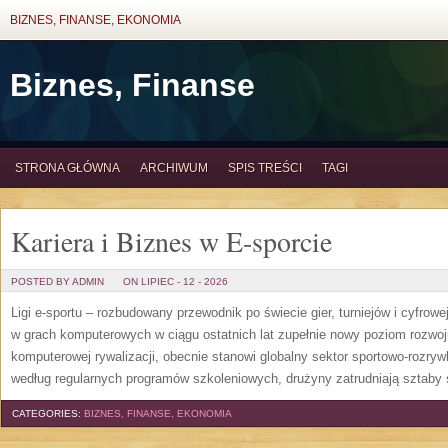
BIZNES, FINANSE, EKONOMIA
Biznes, Finanse
STRONA GŁÓWNA
ARCHIWUM
SPIS TREŚCI
TAGI
Kariera i Biznes w E-sporcie
POSTED BY ADMIN
ON LIPIEC - 12 - 2026
Ligi e-sportu – rozbudowany przewodnik po świecie gier, turniejów i cyfrowej
w grach komputerowych w ciągu ostatnich lat zupełnie nowy poziom rozwoj
komputerowej rywalizacji, obecnie stanowi globalny sektor sportowo-rozryw
według regularnych programów szkoleniowych, drużyny zatrudniają sztaby 
CATEGORIES:
BIZNES, FINANSE, EKONOMIA