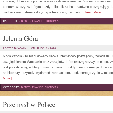
zdrowie, dobre samopoczucie oraz codzienną energię. Strona poświęcona 
centrum wiedzy, w którym każdy miłośnik ruchu – zarówno początkujący, 
wartościowe materiały dotyczące treningów, ćwiczeń,
[ Read More ]
CATEGORIES:
BIZNES, FINANSE, EKONOMIA
Jelenia Góra
POSTED BY ADMIN
ON LIPIEC - 2 - 2026
Moda Wrocław to rozbudowany serwis internetowy poświęcony zwiedzaniu
uwzględnieniem Wrocławia oraz zakątków, które tworzą niezwykle nieoczywi
jest przestrzenią, w którym można znaleźć praktyczne informacje dotyczące 
architektury, przyrody, wydarzeń, rekreacji oraz codziennego życia w mias
More ]
CATEGORIES:
BIZNES, FINANSE, EKONOMIA
Przemysł w Polsce