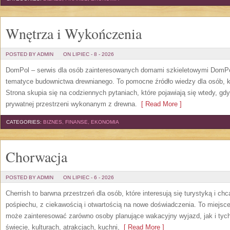
Wnętrza i Wykończenia
POSTED BY ADMIN
ON LIPIEC - 8 - 2026
DomPol – serwis dla osób zainteresowanych domami szkieletowymi DomPol
tematyce budownictwa drewnianego. To pomocne źródło wiedzy dla osób, kt
Strona skupia się na codziennych pytaniach, które pojawiają się wtedy, g
prywatnej przestrzeni wykonanym z drewna.
[ Read More ]
CATEGORIES:
BIZNES, FINANSE, EKONOMIA
Chorwacja
POSTED BY ADMIN
ON LIPIEC - 6 - 2026
Cherrish to barwna przestrzeń dla osób, które interesują się turystyką i 
pośpiechu, z ciekawością i otwartością na nowe doświadczenia. To miejsce
może zainteresować zarówno osoby planujące wakacyjny wyjazd, jak i tych,
świecie, kulturach, atrakcjach, kuchni,
[ Read More ]