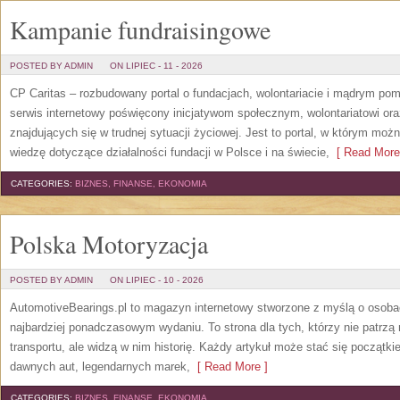
Kampanie fundraisingowe
POSTED BY ADMIN
ON LIPIEC - 11 - 2026
CP Caritas – rozbudowany portal o fundacjach, wolontariacie i mądrym po
serwis internetowy poświęcony inicjatywom społecznym, wolontariatowi o
znajdujących się w trudnej sytuacji życiowej. Jest to portal, w którym mo
wiedzę dotyczące działalności fundacji w Polsce i na świecie,
[ Read More
CATEGORIES:
BIZNES, FINANSE, EKONOMIA
Polska Motoryzacja
POSTED BY ADMIN
ON LIPIEC - 10 - 2026
AutomotiveBearings.pl to magazyn internetowy stworzone z myślą o osobac
najbardziej ponadczasowym wydaniu. To strona dla tych, którzy nie patrz
transportu, ale widzą w nim historię. Każdy artykuł może stać się początk
dawnych aut, legendarnych marek,
[ Read More ]
CATEGORIES:
BIZNES, FINANSE, EKONOMIA