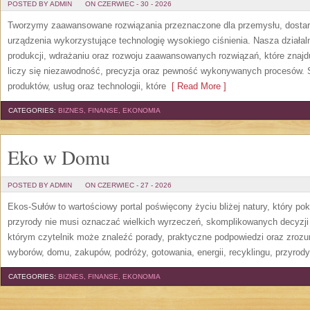
POSTED BY ADMIN
ON CZERWIEC - 30 - 2026
Tworzymy zaawansowane rozwiązania przeznaczone dla przemysłu, dosta
urządzenia wykorzystujące technologię wysokiego ciśnienia. Nasza działaln
produkcji, wdrażaniu oraz rozwoju zaawansowanych rozwiązań, które znajd
liczy się niezawodność, precyzja oraz pewność wykonywanych procesów. St
produktów, usług oraz technologii, które
[ Read More ]
CATEGORIES:
BIZNES, FINANSE, EKONOMIA
Eko w Domu
POSTED BY ADMIN
ON CZERWIEC - 27 - 2026
Ekos-Sułów to wartościowy portal poświęcony życiu bliżej natury, który p
przyrody nie musi oznaczać wielkich wyrzeczeń, skomplikowanych decyzji
którym czytelnik może znaleźć porady, praktyczne podpowiedzi oraz zroz
wyborów, domu, zakupów, podróży, gotowania, energii, recyklingu, przyrod
CATEGORIES:
BIZNES, FINANSE, EKONOMIA