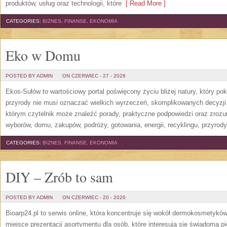
produktów, usług oraz technologii, które
[ Read More ]
CATEGORIES:
BIZNES, FINANSE, EKONOMIA
Eko w Domu
POSTED BY ADMIN
ON CZERWIEC - 27 - 2026
Ekos-Sułów to wartościowy portal poświęcony życiu bliżej natury, który p
przyrody nie musi oznaczać wielkich wyrzeczeń, skomplikowanych decyzji
którym czytelnik może znaleźć porady, praktyczne podpowiedzi oraz zroz
wyborów, domu, zakupów, podróży, gotowania, energii, recyklingu, przyrod
CATEGORIES:
BIZNES, FINANSE, EKONOMIA
DIY – Zrób to sam
POSTED BY ADMIN
ON CZERWIEC - 20 - 2026
Bioarp24.pl to serwis online, która koncentruje się wokół dermokosmetykó
miejsce prezentacji asortymentu dla osób, które interesują się świadomą pie