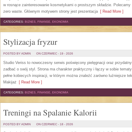
w rosnące zainteresowanie kosmetykami o prostszym składzie. Polecamy P
zero waste. Głównym motywem strony jest prezentacja
[ Read More ]
CATEGORIES:
BIZNES, FINANSE, EKONOMIA
Stylizacja fryzur
POSTED BY ADMIN
ON CZERWIEC - 19 - 2026
Studio Veriss to nowoczesny serwis poświęcony pielęgnacji oraz przydatn
zadbać o swój styl. Strona ma charakter praktyczny i łączy w sobie temat
pełne kobiecych inspiracji, w którym można znaleźć zarówno luźniejsze tek
Makijaż
[ Read More ]
CATEGORIES:
BIZNES, FINANSE, EKONOMIA
Treningi na Spalanie Kalorii
POSTED BY ADMIN
ON CZERWIEC - 18 - 2026