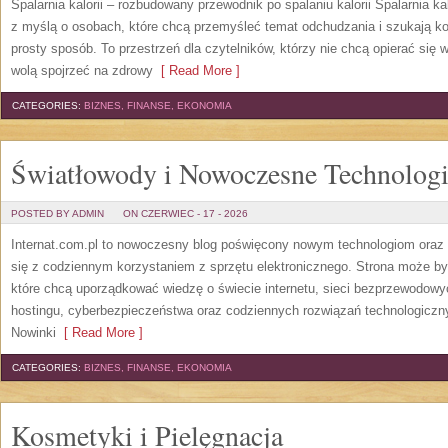
Spalarnia kalorii – rozbudowany przewodnik po spalaniu kalorii Spalarnia ka
z myślą o osobach, które chcą przemyśleć temat odchudzania i szukają k
prosty sposób. To przestrzeń dla czytelników, którzy nie chcą opierać się 
wolą spojrzeć na zdrowy
[ Read More ]
CATEGORIES:
BIZNES, FINANSE, EKONOMIA
Światłowody i Nowoczesne Technolog
POSTED BY ADMIN
ON CZERWIEC - 17 - 2026
Internat.com.pl to nowoczesny blog poświęcony nowym technologiom oraz 
się z codziennym korzystaniem z sprzętu elektronicznego. Strona może b
które chcą uporządkować wiedzę o świecie internetu, sieci bezprzewodowy
hostingu, cyberbezpieczeństwa oraz codziennych rozwiązań technologicznyc
Nowinki
[ Read More ]
CATEGORIES:
BIZNES, FINANSE, EKONOMIA
Kosmetyki i Pielęgnacja