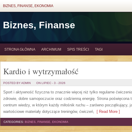
BIZNES, FINANSE, EKONOMIA
Biznes, Finanse
STRONA GŁÓWNA
ARCHIWUM
SPIS TREŚCI
TAGI
Kardio i wytrzymałość
POSTED BY ADMIN
ON LIPIEC - 3 - 2026
Sport i aktywność fizyczna to znacznie więcej niż tylko regularne ćwiczeni
zdrowie, dobre samopoczucie oraz codzienną energię. Strona poświęcona 
centrum wiedzy, w którym każdy miłośnik ruchu – zarówno początkujący, 
wartościowe materiały dotyczące treningów, ćwiczeń,
[ Read More ]
CATEGORIES:
BIZNES, FINANSE, EKONOMIA