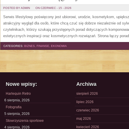
POSTED BY ADMIN
ON CZERWIEC - 15 - 2026
Serwis lifestylowy poświęcony jest ubiorowi, urodzie, kosmetykom, upięk
atrakcyjny wygląd dla osób, które chcą czuć się dobrze niezależnie od syl
czytelnikach, którzy szukają przystępnych porad dotyczących komponowani
estetycznych inspiracji oraz kosmetycznych rozwiązań. Strona łączy pora
CATEGORIES:
BIZNES, FINANSE, EKONOMIA
Nowe wpisy:
Archiwa
Harlequin Retro
sierpień 2026
6 sierpnia, 2026
lipiec 2026
Fotografia
czerwiec 2026
5 sierpnia, 2026
maj 2026
Stowrzyszenia sportowe
kwiecień 2026
4 sierpnia, 2026