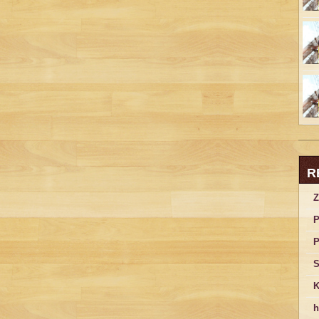
R
Z
P
P
S
K
h