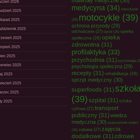
materiały medyczne
(30)
tyczeń 2026
medycyna
(34)
mieszkanie
rudzień 2025
motocykle
(39)
istopad 2025
(26)
ochrona przyrody
(29)
aździernik 2025
opieka
odchudzanie
(27)
ogród
(26)
opieka
społeczna
(28)
rzesień 2025
zdrowotna
(31)
ierpień 2025
profilaktyka
(33)
piec 2025
przychodnia
(31)
psychologia
(2
zerwiec 2025
psychologia społeczna
(29)
recepty
(31)
rehabilitacja
(28)
aj 2025
sprzęt medyczny
(30)
wiecień 2025
szkoł
superfoods
(31)
arzec 2025
(39)
szpital
(31)
sztuka
uty 2025
transport
cyfrowa
(27)
publiczny
(31)
wiedza
medyczna
(30)
wyposażenie wnętrz
zajęcia
zabawa
(27)
(26)
dodatkowe
(31)
zdrowe