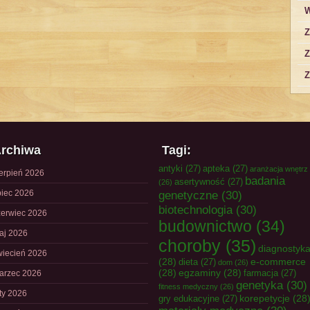
W
Z
Z
Z
rchiwa
Tagi:
antyki
(27)
apteka
(27)
aranżacja wnętrz
ierpień 2026
badania
asertywność
(27)
(26)
piec 2026
genetyczne
(30)
biotechnologia
(30)
zerwiec 2026
budownictwo
(34)
aj 2026
choroby
(35)
diagnostyk
wiecień 2026
(28)
e-commerce
dieta
(27)
dom
(26)
(28)
egzaminy
(28)
farmacja
(27)
arzec 2026
genetyka
(30)
fitness medyczny
(26)
uty 2026
korepetycje
(28
gry edukacyjne
(27)