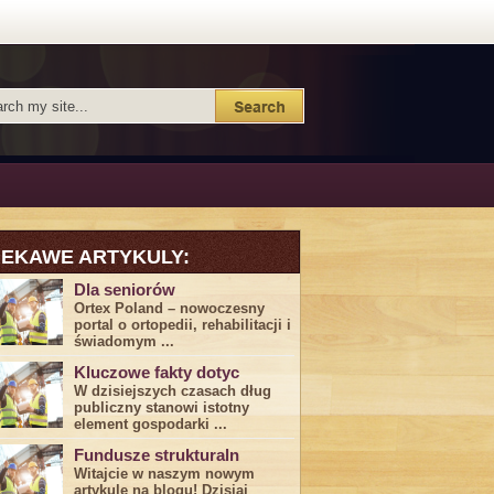
IEKAWE ARTYKULY:
Dla seniorów
Ortex Poland – nowoczesny
portal o ortopedii, rehabilitacji i
świadomym ...
Kluczowe fakty dotyc
W dzisiejszych czasach dług
publiczny stanowi istotny
element gospodarki ...
Fundusze strukturaln
Witajcie w naszym nowym
artykule na blogu! Dzisiaj