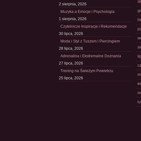
s
2 sierpnia, 2026
g
Muzyka a Emocje i Psychologia
1 sierpnia, 2026
l
Czytelnicze Inspiracje i Rekomendacje
p
30 lipca, 2026
w
Moda i Styl z Tuszem i Piercingiem
s
28 lipca, 2026
Adrenalina i Ekstremalne Doznania
li
27 lipca, 2026
c
Trening na Świeżym Powietrzu
m
25 lipca, 2026
k
m
l