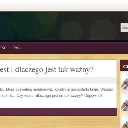
EŚCI
TAGI
jest i dlaczego jest tak ważny?
C
dzi, które pozwalają monitorować kondycję gospodarki kraju. Dlatego
 wskaźnika. Czy wiesz, dlaczego jest on tak ważny? Odpowiedź