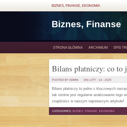
BIZNES, FINANSE, EKONOMIA
Biznes, Finanse
STRONA GŁÓWNA
ARCHIWUM
SPIS TR
Bilans płatniczy: co to 
POSTED BY ADMIN
ON LUTY - 14 - 2025
Bilans płatniczy to jedno z kluczowych narzę
tak istotne jest regularne analizowanie tego
znajdziesz w naszym najnowszym artykule!
CATEGORIES:
BIZNES, FINANSE, EKONOMIA