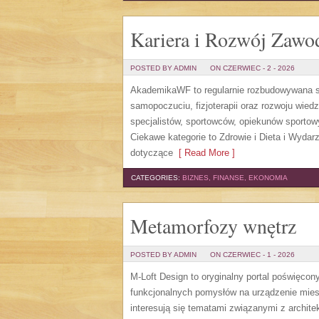
Kariera i Rozwój Zaw
POSTED BY ADMIN
ON CZERWIEC - 2 - 2026
AkademikaWF to regularnie rozbudowywana str
samopoczuciu, fizjoterapii oraz rozwoju wie
specjalistów, sportowców, opiekunów sporto
Ciekawe kategorie to Zdrowie i Dieta i Wydarz
dotyczące
[ Read More ]
CATEGORIES:
BIZNES, FINANSE, EKONOMIA
Metamorfozy wnętrz
POSTED BY ADMIN
ON CZERWIEC - 1 - 2026
M-Loft Design to oryginalny portal poświęcon
funkcjonalnych pomysłów na urządzenie miesz
interesują się tematami związanymi z archit