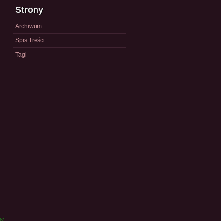
Strony
Archiwum
Spis Treści
Tagi
a
)
6)