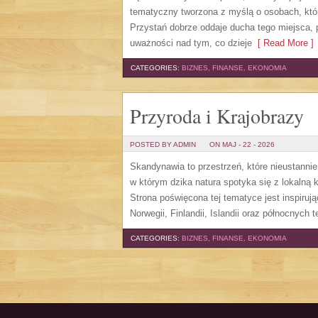
tematyczny tworzona z myślą o osobach, któ
Przystań dobrze oddaje ducha tego miejsca, 
uważności nad tym, co dzieje
[ Read More ]
CATEGORIES:
BIZNES, FINANSE, EKONOMIA
Przyroda i Krajobrazy
POSTED BY ADMIN
ON MAJ - 22 - 2026
Skandynawia to przestrzeń, które nieustanni
w którym dzika natura spotyka się z lokalną
Strona poświęcona tej tematyce jest inspiruj
Norwegii, Finlandii, Islandii oraz północnych 
CATEGORIES:
BIZNES, FINANSE, EKONOMIA