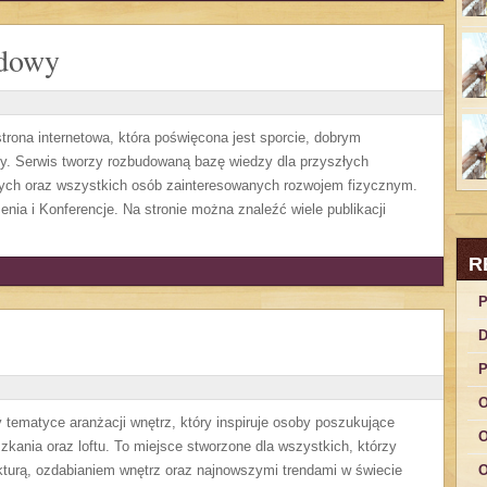
odowy
ona internetowa, która poświęcona jest sporcie, dobrym
dzy. Serwis tworzy rozbudowaną bazę wiedzy dla przyszłych
wych oraz wszystkich osób zainteresowanych rozwojem fizycznym.
enia i Konferencje. Na stronie można znaleźć wiele publikacji
R
P
D
P
O
y tematyce aranżacji wnętrz, który inspiruje osoby poszukujące
O
kania oraz loftu. To miejsce stworzone dla wszystkich, którzy
ekturą, ozdabianiem wnętrz oraz najnowszymi trendami w świecie
O