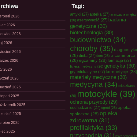
rchiwa
Tagi:
antyki
(27)
apteka
(27)
aranżacja wnętrz
ierpień 2026
badania
asertywność
(27)
(26)
piec 2026
genetyczne
(30)
biotechnologia
(30)
zerwiec 2026
budownictwo
(34)
aj 2026
choroby
(35)
diagnostyk
wiecień 2026
(28)
e-commerce
dieta
(27)
dom
(26)
(28)
egzaminy
(28)
farmacja
(27)
arzec 2026
genetyka
(30)
fitness medyczny
(26)
uty 2026
korepetycje
(28
gry edukacyjne
(27)
materiały medyczne
(30)
tyczeń 2026
medycyna
(34)
mieszkanie
rudzień 2025
motocykle
(39)
istopad 2025
(26)
ochrona przyrody
(29)
aździernik 2025
opieka
odchudzanie
(27)
ogród
(26)
opieka
społeczna
(28)
rzesień 2025
zdrowotna
(31)
ierpień 2025
profilaktyka
(33)
piec 2025
przychodnia
(31)
psychologia
(2