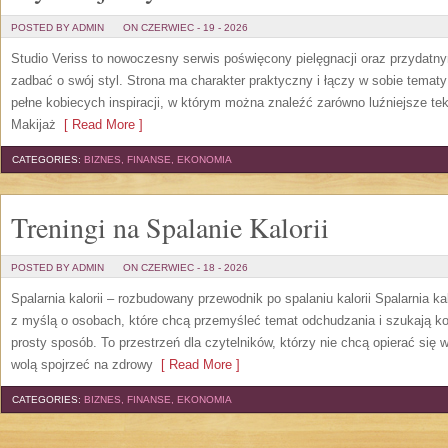
POSTED BY ADMIN
ON CZERWIEC - 19 - 2026
Studio Veriss to nowoczesny serwis poświęcony pielęgnacji oraz przydatn
zadbać o swój styl. Strona ma charakter praktyczny i łączy w sobie temat
pełne kobiecych inspiracji, w którym można znaleźć zarówno luźniejsze tek
Makijaż
[ Read More ]
CATEGORIES:
BIZNES, FINANSE, EKONOMIA
Treningi na Spalanie Kalorii
POSTED BY ADMIN
ON CZERWIEC - 18 - 2026
Spalarnia kalorii – rozbudowany przewodnik po spalaniu kalorii Spalarnia ka
z myślą o osobach, które chcą przemyśleć temat odchudzania i szukają k
prosty sposób. To przestrzeń dla czytelników, którzy nie chcą opierać się 
wolą spojrzeć na zdrowy
[ Read More ]
CATEGORIES:
BIZNES, FINANSE, EKONOMIA