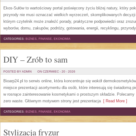
Ekos-Sułów to wartościowy portal poświęcony życiu bliżej natury, który p
przyrody nie musi oznaczać wielkich wyrzeczeń, skomplikowanych decyzji
którym czytelnik może znaleźć porady, praktyczne podpowiedzi oraz zroz
wyborów, domu, zakupów, podróży, gotowania, energii, recyklingu, przyrod
CATEGORIES:
BIZNES, FINANSE, EKONOMIA
DIY – Zrób to sam
POSTED BY ADMIN
ON CZERWIEC - 20 - 2026
Bioarp24.pl to serwis online, która koncentruje się wokół dermokosmetykó
miejsce prezentacji asortymentu dla osób, które interesują się świadomą pie
w rosnące zainteresowanie kosmetykami o prostszym składzie. Polecamy P
zero waste. Głównym motywem strony jest prezentacja
[ Read More ]
CATEGORIES:
BIZNES, FINANSE, EKONOMIA
Stylizacja fryzur