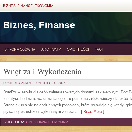
BIZNES, FINANSE, EKONOMIA
Biznes, Finanse
STRONA GŁÓWNA
ARCHIWUM
SPIS TREŚCI
TAGI
Wnętrza i Wykończenia
POSTED BY ADMIN
ON LIPIEC - 8 - 2026
DomPol – serwis dla osób zainteresowanych domami szkieletowymi DomPol
tematyce budownictwa drewnianego. To pomocne źródło wiedzy dla osób, kt
Strona skupia się na codziennych pytaniach, które pojawiają się wtedy, g
prywatnej przestrzeni wykonanym z drewna.
[ Read More ]
CATEGORIES:
BIZNES, FINANSE, EKONOMIA