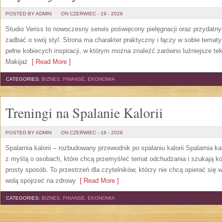
POSTED BY ADMIN
ON CZERWIEC - 19 - 2026
Studio Veriss to nowoczesny serwis poświęcony pielęgnacji oraz przydatn
zadbać o swój styl. Strona ma charakter praktyczny i łączy w sobie temat
pełne kobiecych inspiracji, w którym można znaleźć zarówno luźniejsze tek
Makijaż
[ Read More ]
CATEGORIES:
BIZNES, FINANSE, EKONOMIA
Treningi na Spalanie Kalorii
POSTED BY ADMIN
ON CZERWIEC - 18 - 2026
Spalarnia kalorii – rozbudowany przewodnik po spalaniu kalorii Spalarnia ka
z myślą o osobach, które chcą przemyśleć temat odchudzania i szukają k
prosty sposób. To przestrzeń dla czytelników, którzy nie chcą opierać się 
wolą spojrzeć na zdrowy
[ Read More ]
CATEGORIES:
BIZNES, FINANSE, EKONOMIA