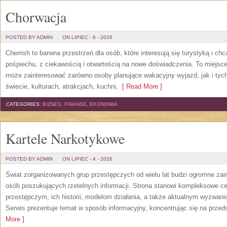
Chorwacja
POSTED BY ADMIN
ON LIPIEC - 6 - 2026
Cherrish to barwna przestrzeń dla osób, które interesują się turystyką i 
pośpiechu, z ciekawością i otwartością na nowe doświadczenia. To miejsce
może zainteresować zarówno osoby planujące wakacyjny wyjazd, jak i tych,
świecie, kulturach, atrakcjach, kuchni,
[ Read More ]
CATEGORIES:
BIZNES, FINANSE, EKONOMIA
Kartele Narkotykowe
POSTED BY ADMIN
ON LIPIEC - 4 - 2026
Świat zorganizowanych grup przestępczych od wielu lat budzi ogromne zain
osób poszukujących rzetelnych informacji. Strona stanowi kompleksowe 
przestępczym, ich historii, modelom działania, a także aktualnym wyzwa
Serwis prezentuje temat w sposób informacyjny, koncentrując się na przed
More ]