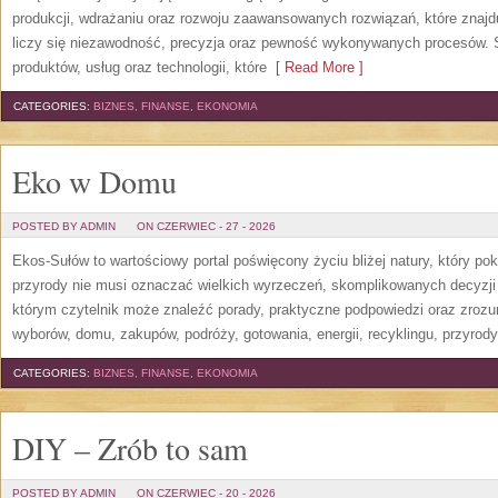
produkcji, wdrażaniu oraz rozwoju zaawansowanych rozwiązań, które znajd
liczy się niezawodność, precyzja oraz pewność wykonywanych procesów. St
produktów, usług oraz technologii, które
[ Read More ]
CATEGORIES:
BIZNES, FINANSE, EKONOMIA
Eko w Domu
POSTED BY ADMIN
ON CZERWIEC - 27 - 2026
Ekos-Sułów to wartościowy portal poświęcony życiu bliżej natury, który p
przyrody nie musi oznaczać wielkich wyrzeczeń, skomplikowanych decyzji
którym czytelnik może znaleźć porady, praktyczne podpowiedzi oraz zroz
wyborów, domu, zakupów, podróży, gotowania, energii, recyklingu, przyrod
CATEGORIES:
BIZNES, FINANSE, EKONOMIA
DIY – Zrób to sam
POSTED BY ADMIN
ON CZERWIEC - 20 - 2026