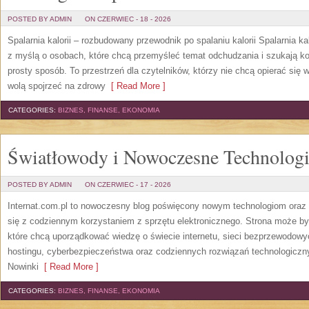
POSTED BY ADMIN
ON CZERWIEC - 18 - 2026
Spalarnia kalorii – rozbudowany przewodnik po spalaniu kalorii Spalarnia ka
z myślą o osobach, które chcą przemyśleć temat odchudzania i szukają k
prosty sposób. To przestrzeń dla czytelników, którzy nie chcą opierać się 
wolą spojrzeć na zdrowy
[ Read More ]
CATEGORIES:
BIZNES, FINANSE, EKONOMIA
Światłowody i Nowoczesne Technolog
POSTED BY ADMIN
ON CZERWIEC - 17 - 2026
Internat.com.pl to nowoczesny blog poświęcony nowym technologiom oraz 
się z codziennym korzystaniem z sprzętu elektronicznego. Strona może b
które chcą uporządkować wiedzę o świecie internetu, sieci bezprzewodowy
hostingu, cyberbezpieczeństwa oraz codziennych rozwiązań technologicznyc
Nowinki
[ Read More ]
CATEGORIES:
BIZNES, FINANSE, EKONOMIA