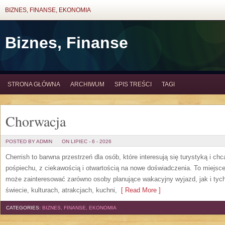
BIZNES, FINANSE, EKONOMIA
Biznes, Finanse
STRONA GŁÓWNA
ARCHIWUM
SPIS TREŚCI
TAGI
Chorwacja
POSTED BY ADMIN
ON LIPIEC - 6 - 2026
Cherrish to barwna przestrzeń dla osób, które interesują się turystyką i 
pośpiechu, z ciekawością i otwartością na nowe doświadczenia. To miejsce
może zainteresować zarówno osoby planujące wakacyjny wyjazd, jak i tych,
świecie, kulturach, atrakcjach, kuchni,
[ Read More ]
CATEGORIES:
BIZNES, FINANSE, EKONOMIA