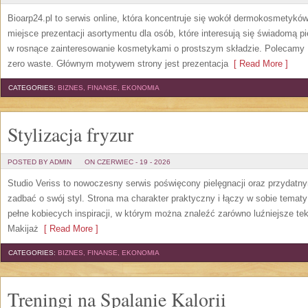
Bioarp24.pl to serwis online, która koncentruje się wokół dermokosmetykó
miejsce prezentacji asortymentu dla osób, które interesują się świadomą pie
w rosnące zainteresowanie kosmetykami o prostszym składzie. Polecamy P
zero waste. Głównym motywem strony jest prezentacja
[ Read More ]
CATEGORIES:
BIZNES, FINANSE, EKONOMIA
Stylizacja fryzur
POSTED BY ADMIN
ON CZERWIEC - 19 - 2026
Studio Veriss to nowoczesny serwis poświęcony pielęgnacji oraz przydatn
zadbać o swój styl. Strona ma charakter praktyczny i łączy w sobie temat
pełne kobiecych inspiracji, w którym można znaleźć zarówno luźniejsze tek
Makijaż
[ Read More ]
CATEGORIES:
BIZNES, FINANSE, EKONOMIA
Treningi na Spalanie Kalorii