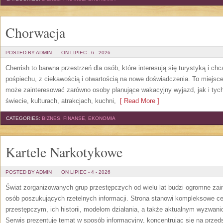
Chorwacja
POSTED BY ADMIN
ON LIPIEC - 6 - 2026
Cherrish to barwna przestrzeń dla osób, które interesują się turystyką i 
pośpiechu, z ciekawością i otwartością na nowe doświadczenia. To miejsce
może zainteresować zarówno osoby planujące wakacyjny wyjazd, jak i tych,
świecie, kulturach, atrakcjach, kuchni,
[ Read More ]
CATEGORIES:
BIZNES, FINANSE, EKONOMIA
Kartele Narkotykowe
POSTED BY ADMIN
ON LIPIEC - 4 - 2026
Świat zorganizowanych grup przestępczych od wielu lat budzi ogromne zain
osób poszukujących rzetelnych informacji. Strona stanowi kompleksowe 
przestępczym, ich historii, modelom działania, a także aktualnym wyzwa
Serwis prezentuje temat w sposób informacyjny, koncentrując się na przed