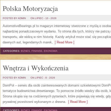
Polska Motoryzacja
POSTED BY ADMIN
ON LIPIEC - 10 - 2026
AutomotiveBearings.pl to magazyn internetowy stworzone z myślą o osobac
najbardziej ponadczasowym wydaniu. To strona dla tych, którzy nie patrz
transportu, ale widzą w nim historię. Każdy artykuł może stać się początk
dawnych aut, legendarnych marek,
[ Read More ]
CATEGORIES:
BIZNES, FINANSE, EKONOMIA
Wnętrza i Wykończenia
POSTED BY ADMIN
ON LIPIEC - 8 - 2026
DomPol – serwis dla osób zainteresowanych domami szkieletowymi DomPol
tematyce budownictwa drewnianego. To pomocne źródło wiedzy dla osób, kt
Strona skupia się na codziennych pytaniach, które pojawiają się wtedy, g
prywatnej przestrzeni wykonanym z drewna.
[ Read More ]
CATEGORIES:
BIZNES, FINANSE, EKONOMIA