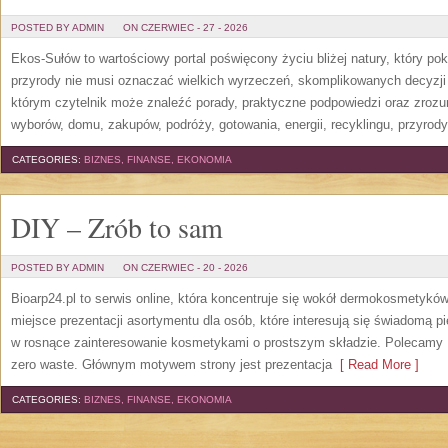
POSTED BY ADMIN
ON CZERWIEC - 27 - 2026
Ekos-Sułów to wartościowy portal poświęcony życiu bliżej natury, który p
przyrody nie musi oznaczać wielkich wyrzeczeń, skomplikowanych decyzji
którym czytelnik może znaleźć porady, praktyczne podpowiedzi oraz zroz
wyborów, domu, zakupów, podróży, gotowania, energii, recyklingu, przyrod
CATEGORIES:
BIZNES, FINANSE, EKONOMIA
DIY – Zrób to sam
POSTED BY ADMIN
ON CZERWIEC - 20 - 2026
Bioarp24.pl to serwis online, która koncentruje się wokół dermokosmetykó
miejsce prezentacji asortymentu dla osób, które interesują się świadomą pie
w rosnące zainteresowanie kosmetykami o prostszym składzie. Polecamy P
zero waste. Głównym motywem strony jest prezentacja
[ Read More ]
CATEGORIES:
BIZNES, FINANSE, EKONOMIA