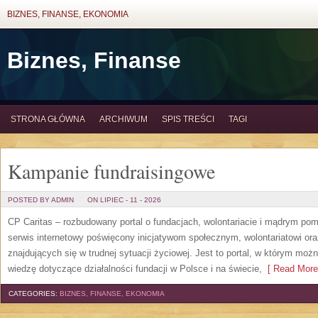
BIZNES, FINANSE, EKONOMIA
Biznes, Finanse
STRONA GŁÓWNA
ARCHIWUM
SPIS TREŚCI
TAGI
Kampanie fundraisingowe
POSTED BY ADMIN
ON LIPIEC - 11 - 2026
CP Caritas – rozbudowany portal o fundacjach, wolontariacie i mądrym po
serwis internetowy poświęcony inicjatywom społecznym, wolontariatowi o
znajdujących się w trudnej sytuacji życiowej. Jest to portal, w którym mo
wiedzę dotyczące działalności fundacji w Polsce i na świecie,
[ Read More
CATEGORIES:
BIZNES, FINANSE, EKONOMIA