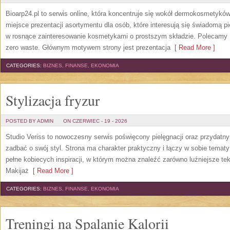
Bioarp24.pl to serwis online, która koncentruje się wokół dermokosmetykó
miejsce prezentacji asortymentu dla osób, które interesują się świadomą pie
w rosnące zainteresowanie kosmetykami o prostszym składzie. Polecamy P
zero waste. Głównym motywem strony jest prezentacja
[ Read More ]
CATEGORIES:
BIZNES, FINANSE, EKONOMIA
Stylizacja fryzur
POSTED BY ADMIN
ON CZERWIEC - 19 - 2026
Studio Veriss to nowoczesny serwis poświęcony pielęgnacji oraz przydatn
zadbać o swój styl. Strona ma charakter praktyczny i łączy w sobie temat
pełne kobiecych inspiracji, w którym można znaleźć zarówno luźniejsze tek
Makijaż
[ Read More ]
CATEGORIES:
BIZNES, FINANSE, EKONOMIA
Treningi na Spalanie Kalorii