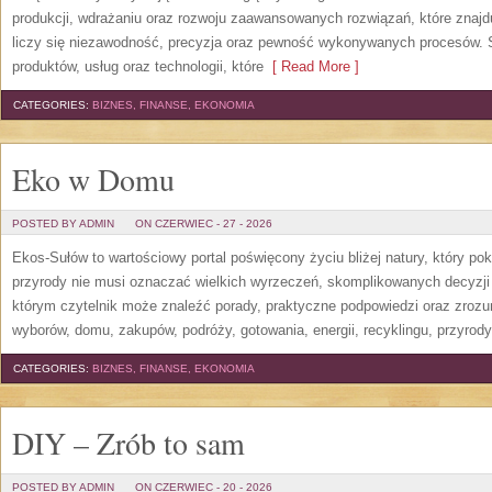
produkcji, wdrażaniu oraz rozwoju zaawansowanych rozwiązań, które znajd
liczy się niezawodność, precyzja oraz pewność wykonywanych procesów. St
produktów, usług oraz technologii, które
[ Read More ]
CATEGORIES:
BIZNES, FINANSE, EKONOMIA
Eko w Domu
POSTED BY ADMIN
ON CZERWIEC - 27 - 2026
Ekos-Sułów to wartościowy portal poświęcony życiu bliżej natury, który p
przyrody nie musi oznaczać wielkich wyrzeczeń, skomplikowanych decyzji
którym czytelnik może znaleźć porady, praktyczne podpowiedzi oraz zroz
wyborów, domu, zakupów, podróży, gotowania, energii, recyklingu, przyrod
CATEGORIES:
BIZNES, FINANSE, EKONOMIA
DIY – Zrób to sam
POSTED BY ADMIN
ON CZERWIEC - 20 - 2026