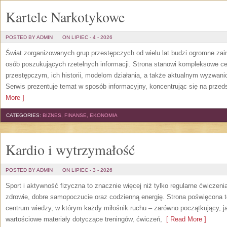
Kartele Narkotykowe
POSTED BY ADMIN
ON LIPIEC - 4 - 2026
Świat zorganizowanych grup przestępczych od wielu lat budzi ogromne zain
osób poszukujących rzetelnych informacji. Strona stanowi kompleksowe 
przestępczym, ich historii, modelom działania, a także aktualnym wyzwa
Serwis prezentuje temat w sposób informacyjny, koncentrując się na przed
More ]
CATEGORIES:
BIZNES, FINANSE, EKONOMIA
Kardio i wytrzymałość
POSTED BY ADMIN
ON LIPIEC - 3 - 2026
Sport i aktywność fizyczna to znacznie więcej niż tylko regularne ćwiczeni
zdrowie, dobre samopoczucie oraz codzienną energię. Strona poświęcona 
centrum wiedzy, w którym każdy miłośnik ruchu – zarówno początkujący, 
wartościowe materiały dotyczące treningów, ćwiczeń,
[ Read More ]