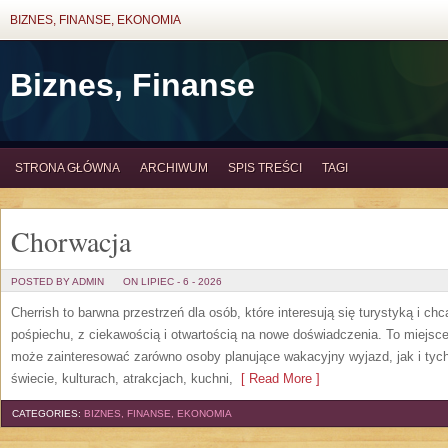
BIZNES, FINANSE, EKONOMIA
Biznes, Finanse
STRONA GŁÓWNA
ARCHIWUM
SPIS TREŚCI
TAGI
Chorwacja
POSTED BY ADMIN
ON LIPIEC - 6 - 2026
Cherrish to barwna przestrzeń dla osób, które interesują się turystyką i 
pośpiechu, z ciekawością i otwartością na nowe doświadczenia. To miejsce
może zainteresować zarówno osoby planujące wakacyjny wyjazd, jak i tych,
świecie, kulturach, atrakcjach, kuchni,
[ Read More ]
CATEGORIES:
BIZNES, FINANSE, EKONOMIA