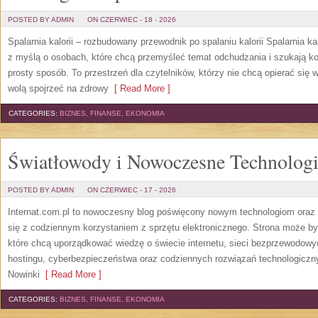
POSTED BY ADMIN
ON CZERWIEC - 18 - 2026
Spalarnia kalorii – rozbudowany przewodnik po spalaniu kalorii Spalarnia ka
z myślą o osobach, które chcą przemyśleć temat odchudzania i szukają k
prosty sposób. To przestrzeń dla czytelników, którzy nie chcą opierać się 
wolą spojrzeć na zdrowy
[ Read More ]
CATEGORIES:
BIZNES, FINANSE, EKONOMIA
Światłowody i Nowoczesne Technolog
POSTED BY ADMIN
ON CZERWIEC - 17 - 2026
Internat.com.pl to nowoczesny blog poświęcony nowym technologiom oraz 
się z codziennym korzystaniem z sprzętu elektronicznego. Strona może b
które chcą uporządkować wiedzę o świecie internetu, sieci bezprzewodowy
hostingu, cyberbezpieczeństwa oraz codziennych rozwiązań technologicznyc
Nowinki
[ Read More ]
CATEGORIES:
BIZNES, FINANSE, EKONOMIA