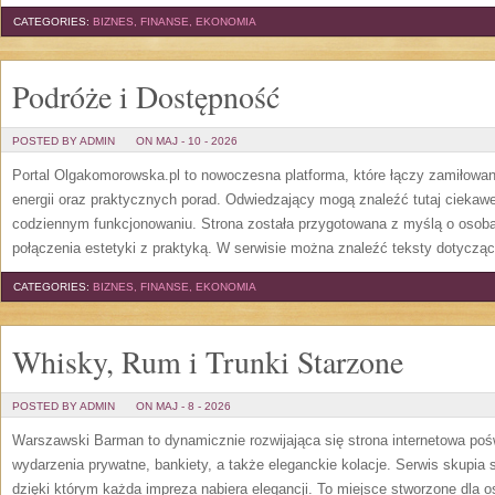
CATEGORIES:
BIZNES, FINANSE, EKONOMIA
Podróże i Dostępność
POSTED BY ADMIN
ON MAJ - 10 - 2026
Portal Olgakomorowska.pl to nowoczesna platforma, które łączy zamiłowan
energii oraz praktycznych porad. Odwiedzający mogą znaleźć tutaj ciekawe
codziennym funkcjonowaniu. Strona została przygotowana z myślą o osobac
połączenia estetyki z praktyką. W serwisie można znaleźć teksty dotycząc
CATEGORIES:
BIZNES, FINANSE, EKONOMIA
Whisky, Rum i Trunki Starzone
POSTED BY ADMIN
ON MAJ - 8 - 2026
Warszawski Barman to dynamicznie rozwijająca się strona internetowa po
wydarzenia prywatne, bankiety, a także eleganckie kolacje. Serwis skupia 
dzięki którym każda impreza nabiera elegancji. To miejsce stworzone dla 