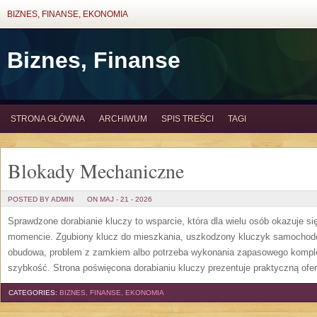
BIZNES, FINANSE, EKONOMIA
Biznes, Finanse
STRONA GŁÓWNA
ARCHIWUM
SPIS TREŚCI
TAGI
Blokady Mechaniczne
POSTED BY ADMIN
ON MAJ - 21 - 2026
Sprawdzone dorabianie kluczy to wsparcie, która dla wielu osób okazuje 
momencie. Zgubiony klucz do mieszkania, uszkodzony kluczyk samochodowy
obudowa, problem z zamkiem albo potrzeba wykonania zapasowego kompletu
szybkość. Strona poświęcona dorabianiu kluczy prezentuje praktyczną ofe
CATEGORIES:
BIZNES, FINANSE, EKONOMIA