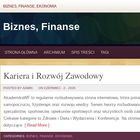
BIZNES, FINANSE, EKONOMIA
Biznes, Finanse
STRONA GŁÓWNA
ARCHIWUM
SPIS TREŚCI
TAGI
Kariera i Rozwój Zawodowy
POSTED BY ADMIN
ON CZERWIEC - 2 - 2026
AkademikaWF to regularnie rozbudowywana strona internetowa, która poświ
samopoczuciu, fizjoterapii oraz rozwoju wiedzy. Serwis tworzy rozbudowan
specjalistów, sportowców, opiekunów sportowych oraz wszystkich osób za
Ciekawe kategorie to Zdrowie i Dieta i Wydarzenia i Konferencje. Na stroni
dotyczące
[ Read More ]
CATEGORIES:
BIZNES, FINANSE, EKONOMIA