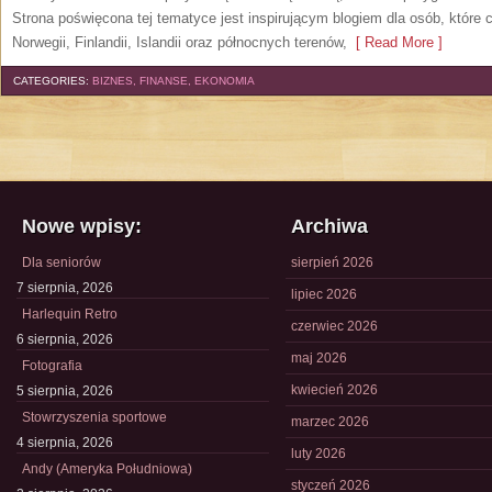
Strona poświęcona tej tematyce jest inspirującym blogiem dla osób, które 
Norwegii, Finlandii, Islandii oraz północnych terenów,
[ Read More ]
CATEGORIES:
BIZNES, FINANSE, EKONOMIA
Nowe wpisy:
Archiwa
Dla seniorów
sierpień 2026
7 sierpnia, 2026
lipiec 2026
Harlequin Retro
czerwiec 2026
6 sierpnia, 2026
maj 2026
Fotografia
kwiecień 2026
5 sierpnia, 2026
Stowrzyszenia sportowe
marzec 2026
4 sierpnia, 2026
luty 2026
Andy (Ameryka Południowa)
styczeń 2026