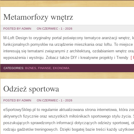
Metamorfozy wnętrz
POSTED BY ADMIN
ON CZERWIEC - 1 - 2026
M-Loft Design to oryginalny portal poświęcony tematyce aranżacji wnętrz, 
funkcjonalnych pomysłów na urządzenie mieszkania oraz loftu. To miejsce 
interesują się tematami związanymi z architekturą, ozdabianiem wnętrz or
wyposażenia i wystroju. Zobacz także DIY i kreatywne projekty i Trendy
[ 
CATEGORIES:
BIZNES, FINANSE, EKONOMIA
Odzież sportowa
POSTED BY ADMIN
ON CZERWIEC - 1 - 2026
eSportowySklep.pl to regularnie aktualizowana strona internetowa, która z
aktywnych fizycznie oraz wszystkich miłośnikach sportowego stylu życia. 
poszukujących sprawdzonych informacji dotyczących odzieży sportowej, o
rodzaju gadżetów treningowych. Dzięki bogatej bazie treści każdy użytkown