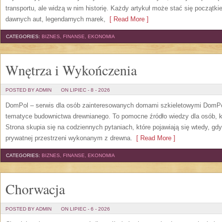
transportu, ale widzą w nim historię. Każdy artykuł może stać się początk
dawnych aut, legendarnych marek,
[ Read More ]
CATEGORIES:
BIZNES, FINANSE, EKONOMIA
Wnętrza i Wykończenia
POSTED BY ADMIN
ON LIPIEC - 8 - 2026
DomPol – serwis dla osób zainteresowanych domami szkieletowymi DomPol
tematyce budownictwa drewnianego. To pomocne źródło wiedzy dla osób, kt
Strona skupia się na codziennych pytaniach, które pojawiają się wtedy, g
prywatnej przestrzeni wykonanym z drewna.
[ Read More ]
CATEGORIES:
BIZNES, FINANSE, EKONOMIA
Chorwacja
POSTED BY ADMIN
ON LIPIEC - 6 - 2026