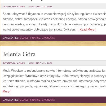
POSTED BY ADMIN
ON LIPIEC - 3 - 2026
Sport i aktywność fizyczna to znacznie więcej niż tylko regularne ćwiczeni
zdrowie, dobre samopoczucie oraz codzienną energię. Strona poświęcona 
centrum wiedzy, w którym każdy miłośnik ruchu – zarówno początkujący, 
wartościowe materiały dotyczące treningów, ćwiczeń,
[ Read More ]
CATEGORIES:
BIZNES, FINANSE, EKONOMIA
Jelenia Góra
POSTED BY ADMIN
ON LIPIEC - 2 - 2026
Moda Wrocław to rozbudowany serwis internetowy poświęcony zwiedzaniu
uwzględnieniem Wrocławia oraz zakątków, które tworzą niezwykle nieoczywi
jest przestrzenią, w którym można znaleźć praktyczne informacje dotyczące 
architektury, przyrody, wydarzeń, rekreacji oraz codziennego życia w mias
More ]
CATEGORIES:
BIZNES, FINANSE, EKONOMIA