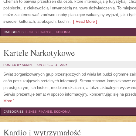
Cherrish to barwna przestrzeń dla osób, które interesują się turystyką i 
pośpiechu, z ciekawością i otwartością na nowe doświadczenia. To miejsce
może zainteresować zarówno osoby planujące wakacyjny wyjazd, jak i tych,
świecie, kulturach, atrakcjach, kuchni,
[ Read More ]
CATEGORIES:
BIZNES, FINANSE, EKONOMIA
Kartele Narkotykowe
POSTED BY ADMIN
ON LIPIEC - 4 - 2026
Świat zorganizowanych grup przestępczych od wielu lat budzi ogromne zain
osób poszukujących rzetelnych informacji. Strona stanowi kompleksowe 
przestępczym, ich historii, modelom działania, a także aktualnym wyzwa
Serwis prezentuje temat w sposób informacyjny, koncentrując się na przed
More ]
CATEGORIES:
BIZNES, FINANSE, EKONOMIA
Kardio i wytrzymałość