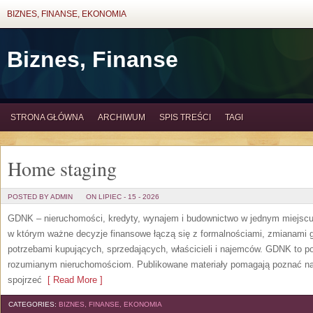
BIZNES, FINANSE, EKONOMIA
Biznes, Finanse
STRONA GŁÓWNA
ARCHIWUM
SPIS TREŚCI
TAGI
Home staging
POSTED BY ADMIN
ON LIPIEC - 15 - 2026
GDNK – nieruchomości, kredyty, wynajem i budownictwo w jednym miejscu
w którym ważne decyzje finansowe łączą się z formalnościami, zmianami 
potrzebami kupujących, sprzedających, właścicieli i najemców. GDNK to p
rozumianym nieruchomościom. Publikowane materiały pomagają poznać n
spojrzeć
[ Read More ]
CATEGORIES:
BIZNES, FINANSE, EKONOMIA