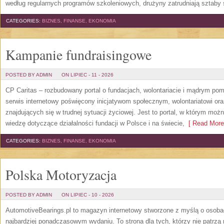
według regularnych programów szkoleniowych, drużyny zatrudniają sztaby 
CATEGORIES:
BIZNES, FINANSE, EKONOMIA
Kampanie fundraisingowe
POSTED BY ADMIN
ON LIPIEC - 11 - 2026
CP Caritas – rozbudowany portal o fundacjach, wolontariacie i mądrym po
serwis internetowy poświęcony inicjatywom społecznym, wolontariatowi o
znajdujących się w trudnej sytuacji życiowej. Jest to portal, w którym mo
wiedzę dotyczące działalności fundacji w Polsce i na świecie,
[ Read More
CATEGORIES:
BIZNES, FINANSE, EKONOMIA
Polska Motoryzacja
POSTED BY ADMIN
ON LIPIEC - 10 - 2026
AutomotiveBearings.pl to magazyn internetowy stworzone z myślą o osobac
najbardziej ponadczasowym wydaniu. To strona dla tych, którzy nie patrz