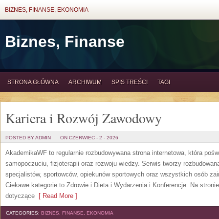
BIZNES, FINANSE, EKONOMIA
Biznes, Finanse
STRONA GŁÓWNA
ARCHIWUM
SPIS TREŚCI
TAGI
Kariera i Rozwój Zawodowy
POSTED BY ADMIN
ON CZERWIEC - 2 - 2026
AkademikaWF to regularnie rozbudowywana strona internetowa, która poświ
samopoczuciu, fizjoterapii oraz rozwoju wiedzy. Serwis tworzy rozbudowan
specjalistów, sportowców, opiekunów sportowych oraz wszystkich osób za
Ciekawe kategorie to Zdrowie i Dieta i Wydarzenia i Konferencje. Na stroni
dotyczące
[ Read More ]
CATEGORIES:
BIZNES, FINANSE, EKONOMIA