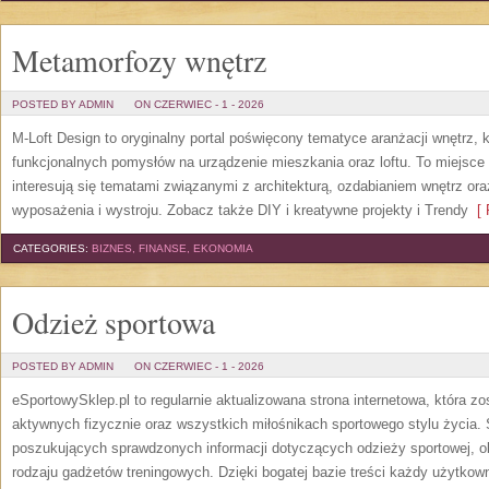
Metamorfozy wnętrz
POSTED BY ADMIN
ON CZERWIEC - 1 - 2026
M-Loft Design to oryginalny portal poświęcony tematyce aranżacji wnętrz, 
funkcjonalnych pomysłów na urządzenie mieszkania oraz loftu. To miejsce 
interesują się tematami związanymi z architekturą, ozdabianiem wnętrz or
wyposażenia i wystroju. Zobacz także DIY i kreatywne projekty i Trendy
[ 
CATEGORIES:
BIZNES, FINANSE, EKONOMIA
Odzież sportowa
POSTED BY ADMIN
ON CZERWIEC - 1 - 2026
eSportowySklep.pl to regularnie aktualizowana strona internetowa, która z
aktywnych fizycznie oraz wszystkich miłośnikach sportowego stylu życia. 
poszukujących sprawdzonych informacji dotyczących odzieży sportowej, o
rodzaju gadżetów treningowych. Dzięki bogatej bazie treści każdy użytkown