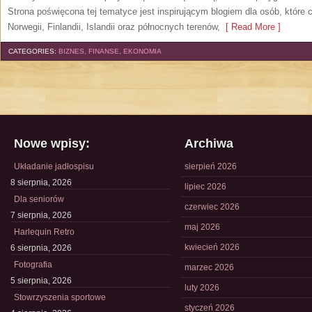
Strona poświęcona tej tematyce jest inspirującym blogiem dla osób, które 
Norwegii, Finlandii, Islandii oraz północnych terenów,
[ Read More ]
CATEGORIES:
BIZNES, FINANSE, EKONOMIA
Nowe wpisy:
Archiwa
Układanie jadłospisu
sierpień 2026
8 sierpnia, 2026
lipiec 2026
Dla seniorów
czerwiec 2026
7 sierpnia, 2026
maj 2026
Harlequin Retro
kwiecień 2026
6 sierpnia, 2026
Fotografia
marzec 2026
5 sierpnia, 2026
luty 2026
Stowrzyszenia sportowe
styczeń 2026